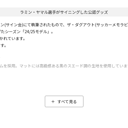
ラミン・ヤマル選手がサイニングした公認グッズ
ション(サイン会)にて執筆されたもので、ザ・ダグアウト(サッカーメモラ
シーズン「24/25モデル」。
書かれています。
です。
／
ームを採用。マットには高級感ある黒のスエード調の生地を使用していま
たラミン・ヤマル選手を捉えた1枚と、欧州カップ戦で得意技である利
最年少得点記録」を更新しました。
すべて見る
体差があります。
ザ・ダグアウトの証明書と個体管理