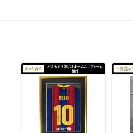
ザ・ダグアウトは、2004年に創業したサッカーメモラビ
取り扱う一点一点のサインはすべて個別でデータベースに登
【ラミン・ヤマル】
ラミン・ヤマルは2023年4月29日バルセロナのトップチー
当時15歳9か月16日でクラブ史上最年少選手になったバル
その後もラミン・ヤマルは、数々の最年少記録を塗り替え
・UEFAチャンピオンズリーグ最年少先発記録(16歳83日)
・エル・クラシコの最年少出場記録(16歳107日)
・バルセロナ公式戦50試合出場最年少記録(16歳310日)
中でも、2023年9月8日に行われたEURO 2024予選の
それだけにはとどまらず、この試合の大勝を締めくくるゴ
*1：予定販売数に達し次第、販売終了となります。