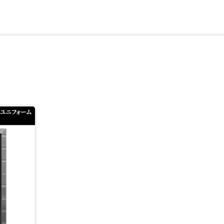
ームやアート作品などを企画し販売しています。
で照合が可能。画像データで確認することができます。
・ロハ)デビュー。同代表の史上最年少出場記録となりました。