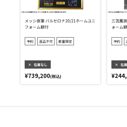
メッシ直筆 バルセロナ20/21ホームユニ
三笘薫直
フォーム額付
ォーム額
予約
返品不可
数量限定
予約
×
在庫なし
×
在
¥739,200
¥244
(税込)