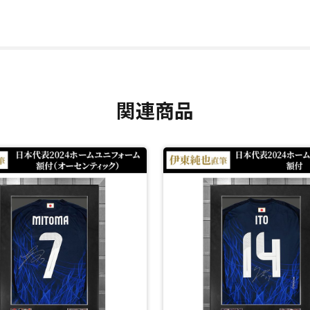
リア専門ブランドで、主に世界で活躍する選手の直筆サイン入りユニフォ
録されており、証明書に記載されている「TD」から始まる商品コード
ムにデビュー。
セロナ期待の若き新星。
関連商品
ます。
ジョージア戦(アウェイで7-1の圧勝)では、16歳57日でスペイン代表(ラ
ールを決めて代表チームの史上最年少得点記録も達成しました。
閉じる