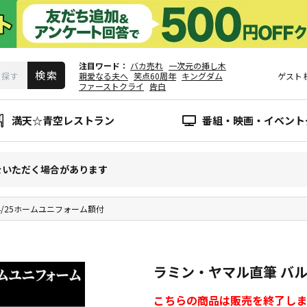
注目ワード
バカ売れ
一次元の挿し木
親愛なる夫へ
笑点60周年
キングダム
ゲスト
ファーストクライ
告白
満天☆青空レストラン
番組・映画・イベント
をいただく場合があります
4/25ホームユニフォーム額付
ラミン・ヤマル直筆 バル
こちらの商品は販売を終了しま