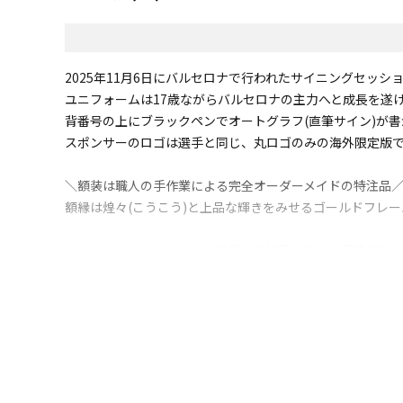
2025年11月6日にバルセロナで行われたサイニングセッ
ユニフォームは17歳ながらバルセロナの主力へと成長を遂げた
背番号の上にブラックペンでオートグラフ(直筆サイン)が
スポンサーのロゴは選手と同じ、丸ロゴのみの海外限定版
＼額装は職人の手作業による完全オーダーメイドの特注品
額縁は煌々(こうこう)と上品な輝きをみせるゴールドフレ
＼さらに、ラミン・ヤマル選手の名場面を捉えた写真2枚／
伝統の一戦エル・クラシコにて17歳の若さでゴールを決め
の1枚です。とくにゴールを決めた場面はクラシコの「史上
※本人による直筆のため、サインの位置、形、大きさに個