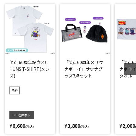
笑点 60周年記念×C
「笑点60周年×サウ
「笑点6
HUMS T-SHIRT(メン
ナボーイ」サウナグ
ナボー
ズ)
ッズ3点セット
タオル
予約
×
在庫なし
¥6,600
¥3,800
¥2,000
(税込)
(税込)