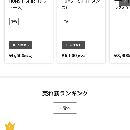
HUMS T-SHIRT(レデ
HUMS T-SHIRT(メン
ナボー
ィース)
ズ)
ッズ3点
予約
予約
×
在庫なし
×
在庫なし
¥6,600
¥6,600
¥3,800
(税込)
(税込)
売れ筋ランキング
一覧へ