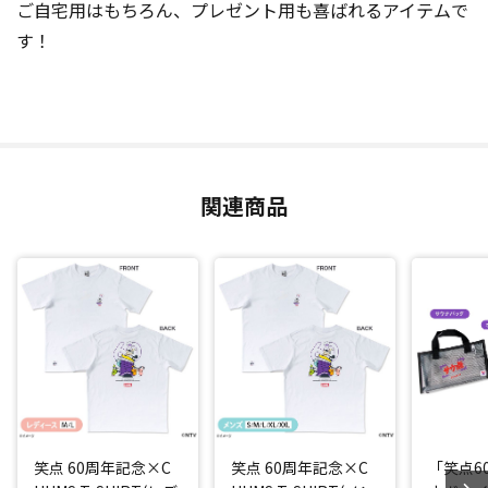
ご自宅用はもちろん、プレゼント用も喜ばれるアイテムで
す！
関連商品
笑点 60周年記念×C
笑点 60周年記念×C
「笑点6