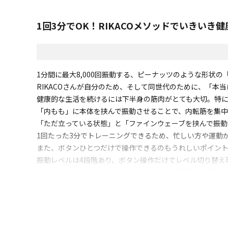
1回3分でOK！RIKACOメソッドでいきいき
1分間に最大8,000回振動する、ピーナッツのような形状
RIKACOさんが自分のため、そして同世代のために、「
健康的な生活を続けるには下半身の筋肉がとても大切。特
「内もも」に本体を挟んで振動させることで、内転筋を集中
「ただ立っている状態」と「ファインウェーブを挟んで振動さ
1回たった3分でトレーニングできるため、忙しい方や運動
また、ボタンひとつだけで操作できるのもうれしいポイン
振動レベルは4段階あり、ボタン操作だけでレベル切り替え可能
さらに、骨盤まわりのバランスを保つ「骨盤底筋」も鍛え
「ファインウェーブ」は内転筋を鍛えるだけでなく、気に