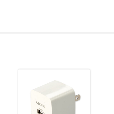
カラダの気になる部位に1～3分当てるだけ。心地よい振動
RIKACOさんこだわりのピーナッツのようなデザインもポ
充電式のためどこでも持ち運べるので、仕事場や運転後の
また寒くなる季節や朝起きた時にもオススメです。
さらに、健康面をサポートする運動機器(ウェルネスアイテム
*1：試験日：2025年10月6日 試験協力：(有)月のうさぎ
*2：レベル1から使い始め、慣れてきたらレベルを上げてく