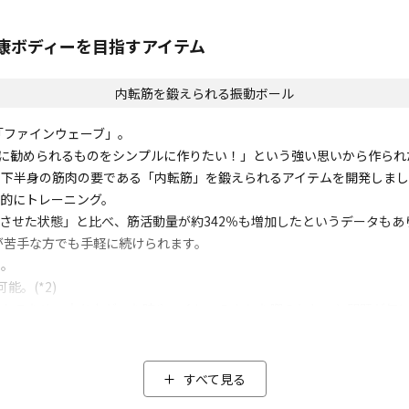
健康ボディーを目指すアイテム
内転筋を鍛えられる振動ボール
の「ファインウェーブ」。
本当に勧められるものをシンプルに作りたい！」という強い思いから作ら
に下半身の筋肉の要である「内転筋」を鍛えられるアイテムを開発しま
的にトレーニング。
せた状態」と比べ、筋活動量が約342％も増加したというデータもあり
が苦手な方でも手軽に続けられます。
ト。
。(*2)
られるため、立ち上がった時や、くしゃみをした際のヒヤッと問題が気
肩・腰・脚などにも使用できる
すべて見る
なる肩・腰・ふくらはぎ・太もも裏・足裏・腕などさまざまな部位に使