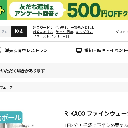
注目ワード
バカ売れ
一次元の挿し木
親愛なる夫へ
笑点60周年
キングダム
ゲスト
ファーストクライ
告白
満天☆青空レストラン
番組・映画・イベント
をいただく場合があります
ンウェーブ
RIKACO ファインウェー
1日3分！手軽に下半身の要で