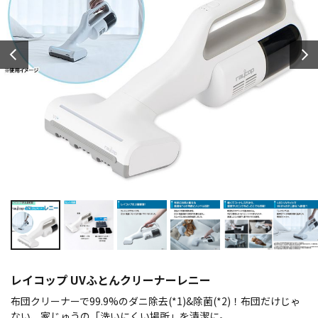
レイコップ UVふとんクリーナーレニー
布団クリーナーで99.9%のダニ除去(*1)&除菌(*2)！布団だけじゃ
ない、家じゅうの「洗いにくい場所」を清潔に。