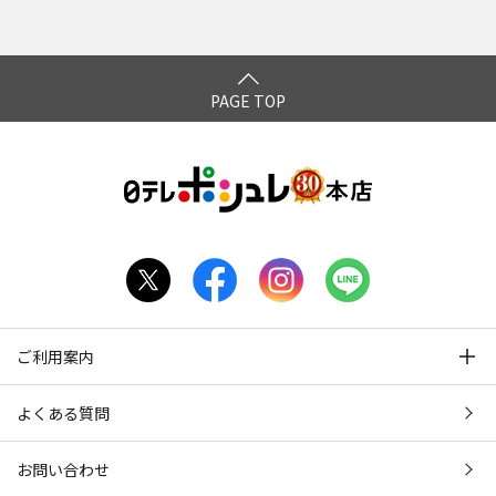
*1: ダニ除去 / 広州市微生物研究所調べ [検査方法] 生きたダニ
(1,000匹)を織布(100平方センチメートル)に散布して約0.54秒
PAGE TOP
（約37cm/s）の速度で製品を1往復させて、ダニ残数を測
定。
※全てのダニに有用ではありません。[ 報告書 ] NO.JD202400
493E
*2：UV除菌 / 広州市微生物研究所調べ [ 検査方法 ] 菌液を含
む床材を100平方センチメートルの範囲の中央に置き約0.54秒
（約37cm/s）の速度で製品を1往復させて大腸菌と黄色ブド
ウ球菌との生菌数を測定。
※すべての菌に有用ではありません。[ 報告書 ] NO.JD202400
ご利用案内
494E
よくある質問
閉じる
お問い合わせ