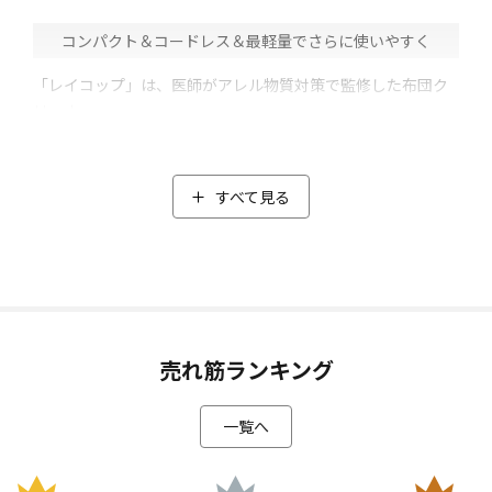
コンパクト＆コードレス＆最軽量でさらに使いやすく
「レイコップ」は、医師がアレル物質対策で監修した布団ク
リーナー。
「毎分約79,200回の叩き」と「パワフルな吸引」で、布団や
マットレスなどに潜むダニやダニの死骸、フンなどを叩きだ
して吸引。さらに「LED UV」の照射によって、99.9%の除菌
すべて見る
(*2)が可能に。
そこで今回、レイコップ史上最軽量となる「レイコップ UVふ
とんクリーナーレニー」が登場！
コードレスでコンパクト、さらに軽量になってより使いやす
くなりました。
布団に自然と重なる最適なヘッド角度とハンドル設計で、滑
売れ筋ランキング
るような使用感を実現。
さらに軽量設計で手首の負担を減らし、スムーズなかけ心地
一覧へ
を追求しました。
布団などのフラットな面はもちろん、今まで掃除しにくかっ
たソファの背もたれや、洗濯しにくい枕まで、家中ラクラク