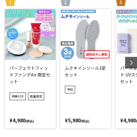
お掃除。
軽くてコードレスだから、布団やベッドがある寝室や、ソフ
ァのあるリビングなど、どこでも活躍します。
強力な吸引力と叩きブラシに加え、LED UVライトで99.
9％のダニ除去(*1)と除菌(*2)を実現！
実は布団を天日干ししてパンパン叩くだけでは、ダニの撃退
送料日テレ負担
はできていません。
パーフェクトフィッ
ムテキインソール3足
パーフ
ダニは暗い場所に入り込む習性があり、中に潜り込んでしま
トファンデAir 限定セ
セット
ト UV
うため、表面をパンパン叩いただけでは効果は限定的です。
ット
セット
そこで「レイコップ UVふとんクリーナーレニー」は、次の3
予約
つのポイントでダニなどを撃退しています。
特典付き
数量限定
[1] ダニのフンや死骸を繊維の奥から叩き出す！
毎分約79,200回高速で叩く「フィンパンチブラシ」と、細か
¥4,980
¥5,980
¥4,980
なゴミをかき出す「ファブリックブラシ」の組み合わせによ
(税込)
(税込)
り、ダニのフンや死骸を含むハウスダストを繊維の奥から叩
き出します。