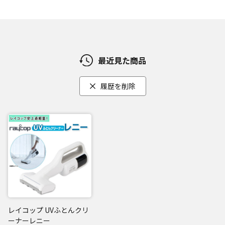
[2]パワフルな吸引力！
高品質なBLDCモーターを採用し、80,000RPMの高速回転と1
2,000Paの吸引力で、高効率かつパワフルな性能を実現。
最近見た商品
[3] 99.9％の除菌！(*2)
医療現場で除菌に使われている「LED UVライト」を搭載。
履歴を削除
「LED UVライト」から紫外線を照射することにより99.9％の
除菌(*2)が可能に。
「高性能HEPAフィルター」で排気もキレイ
「高性能HEPAフィルター」を搭載しているので、花粉やPM2.
5など超微細な粒子も99.9％キャッチ！
清潔でキレイな排気だから、お子さまやペットがいるご家庭
でもご使用いただけます。
また、お手入れも簡単！
レイコップ UVふとんクリ
ワンタッチで開くダストボックスと使い捨てフィルターを採
ーナーレニー
用で、手を汚さずにゴミ捨てができます。