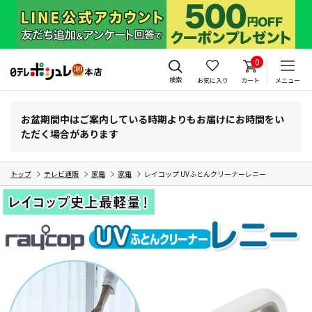
0
検索
お気に入り
カート
メニュー
お盆期間中はご案内している時期よりもお届けにお時間をい
ただく場合があります
トップ
テレビ通販
家電
家電
レイコップ UVふとんクリーナーレニー