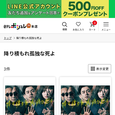
0
検索
お気に入り
カート
メニュー
トップ
降り積もれ孤独な死よ
降り積もれ孤独な死よ
3
件
表示変更