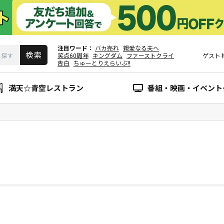
注目ワード
バカ売れ
親愛なる夫へ
笑点60周年
キングダム
ファーストクライ
ゲスト
告白
ちゅーとりえらいぶ!!
満天☆青空レストラン
番組・映画・イベント