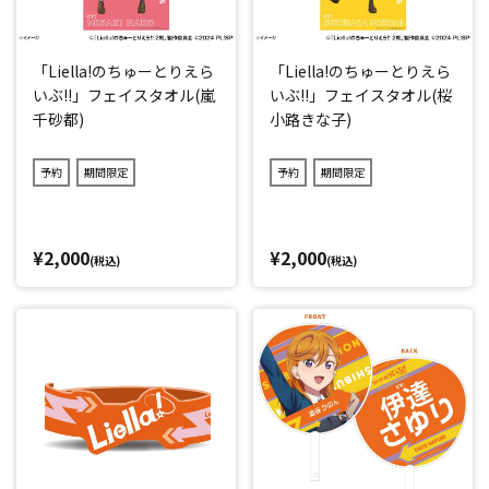
「Liella!のちゅーとりえら
「Liella!のちゅーとりえら
いぶ!!」フェイスタオル(嵐
いぶ!!」フェイスタオル(桜
千砂都)
小路きな子)
予約
期間限定
予約
期間限定
¥2,000
¥2,000
(税込)
(税込)