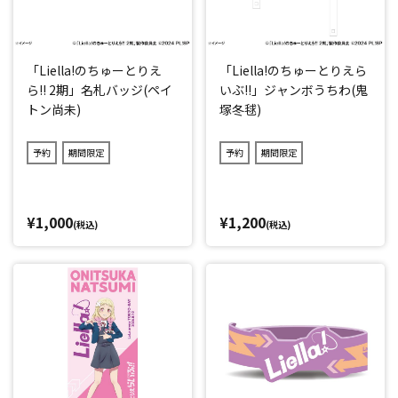
「Liella!のちゅーとりえ
「Liella!のちゅーとりえら
ら!! 2期」名札バッジ(ペイ
いぶ!!」ジャンボうちわ(鬼
トン尚未)
塚冬毬)
予約
期間限定
予約
期間限定
¥1,000
¥1,200
(税込)
(税込)