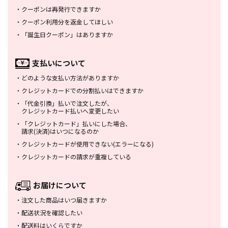
・
クーポンは再発行できますか
・
クーポン利用分を返金してほしい
・
「誕生日クーポン」はありますか
支払いについて
・
どのような支払い方法がありますか
・
クレジットカードでの分割払いは
できますか
・
「代金引換」払いで注文したが、
クレジットカード払いへ変更したい
・
「クレジットカード」払いにした場合、
請求(決済)はいつになるのか
・
クレジットカードが使用できない
(エラーになる)
・
クレジットカードの請求が重複している
お届けについて
・
注文した商品はいつ届きますか
・
配送状況を確認したい
・
配送料はいくらですか