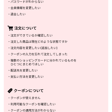
・
パスワードがわからない
・
会員情報を変更したい
・
退会したい
注文について
・
注文ができているか確認したい
・
注文した商品は
現在どのような状態ですか
・
注文内容を変更したい
(追加したい)
・
クーポンの入力を忘れて
注文してしまった
・
複数のショッピングカードに
分かれているものを
ひとつにまとめてほしい
・
配送先を変更したい
・
支払い方法を変更したい
クーポンについて
・
クーポンが使えません
・
利用可能なクーポンを確認したい
・
クーポンの適用方法がわからない