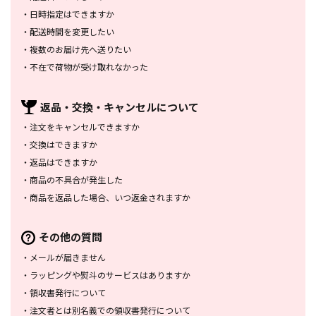
・
日時指定はできますか
・
配送時間を変更したい
・
複数のお届け先へ送りたい
・
不在で荷物が受け取れなかった
返品・交換・
キャンセルについて
・
注文をキャンセルできますか
・
交換はできますか
・
返品はできますか
・
商品の不具合が発生した
・
商品を返品した場合、
いつ返金されますか
その他の質問
・
メールが届きません
・
ラッピングや熨斗のサービスは
ありますか
・
領収書発行について
・
注文者とは別名義での領収書発行
について