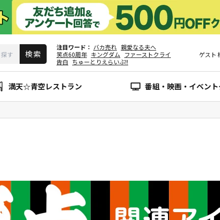
注目ワード
バカ売れ
親愛なる夫へ
笑点60周年
キングダム
ファーストクライ
ゲスト
告白
ちゅーとりえらいぶ!!
満天☆青空レストラン
番組・映画・イベント