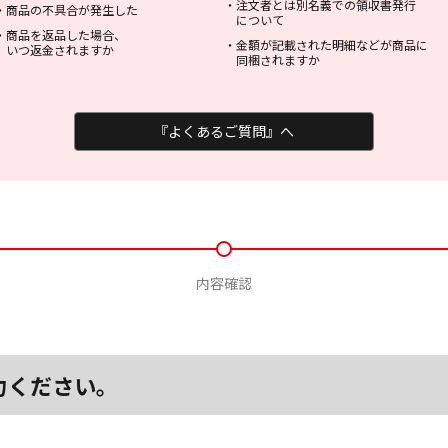
・
注文者とは別名義での領収書発行
・
商品の不具合が発生した
について
・
商品を返品した場合、
・
金額が記載された明細などが商品に
いつ返金されますか
同梱されますか
『よくあるご質問』へ
内容確認
力ください。