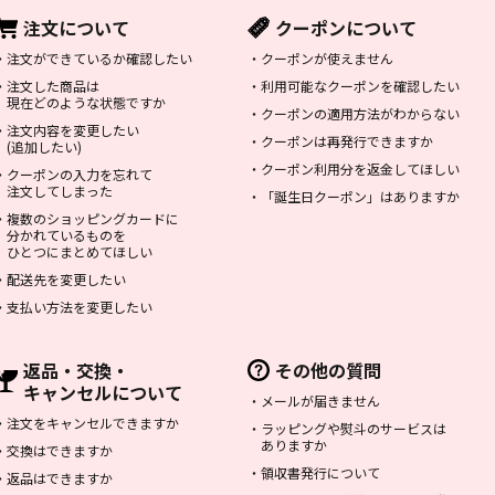
注文について
クーポンについて
・
注文ができているか確認したい
・
クーポンが使えません
・
注文した商品は
・
利用可能なクーポンを確認したい
現在どのような状態ですか
・
クーポンの適用方法がわからない
・
注文内容を変更したい
・
クーポンは再発行できますか
(追加したい)
・
クーポン利用分を返金してほしい
・
クーポンの入力を忘れて
注文してしまった
・
「誕生日クーポン」はありますか
・
複数のショッピングカードに
分かれているものを
ひとつにまとめてほしい
・
配送先を変更したい
・
支払い方法を変更したい
返品・交換・
その他の質問
キャンセルについて
・
メールが届きません
・
注文をキャンセルできますか
・
ラッピングや熨斗のサービスは
ありますか
・
交換はできますか
・
領収書発行について
・
返品はできますか