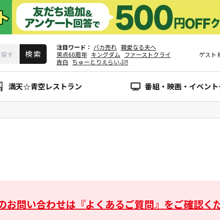
注目ワード
バカ売れ
親愛なる夫へ
笑点60周年
キングダム
ファーストクライ
ゲスト
告白
ちゅーとりえらいぶ!!
満天☆青空レストラン
番組・映画・イベント
のお問い合わせは
『よくあるご質問』をご確認く