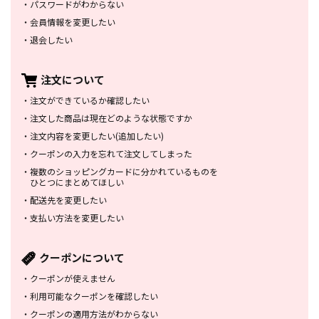
・
パスワードがわからない
・
会員情報を変更したい
・
退会したい
注文について
・
注文ができているか確認したい
・
注文した商品は
現在どのような状態ですか
・
注文内容を変更したい
(追加したい)
・
クーポンの入力を忘れて
注文してしまった
・
複数のショッピングカードに
分かれているものを
ひとつにまとめてほしい
・
配送先を変更したい
・
支払い方法を変更したい
クーポンについて
・
クーポンが使えません
・
利用可能なクーポンを確認したい
・
クーポンの適用方法がわからない