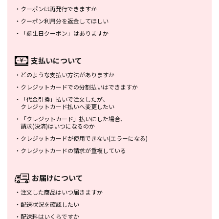
・
クーポンは再発行できますか
・
クーポン利用分を返金してほしい
・
「誕生日クーポン」はありますか
支払いについて
・
どのような支払い方法がありますか
・
クレジットカードでの分割払いは
できますか
・
「代金引換」払いで注文したが、
クレジットカード払いへ変更したい
・
「クレジットカード」払いにした場合、
請求(決済)はいつになるのか
・
クレジットカードが使用できない
(エラーになる)
・
クレジットカードの請求が重複している
お届けについて
・
注文した商品はいつ届きますか
・
配送状況を確認したい
・
配送料はいくらですか