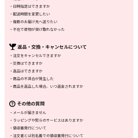
・
日時指定はできますか
・
配送時間を変更したい
・
複数のお届け先へ送りたい
・
不在で荷物が受け取れなかった
返品・交換・
キャンセルについて
・
注文をキャンセルできますか
・
交換はできますか
・
返品はできますか
・
商品の不具合が発生した
・
商品を返品した場合、
いつ返金されますか
その他の質問
・
メールが届きません
・
ラッピングや熨斗のサービスは
ありますか
・
領収書発行について
・
注文者とは別名義での領収書発行
について