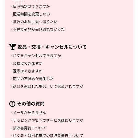
・
日時指定はできますか
・
配送時間を変更したい
・
複数のお届け先へ送りたい
・
不在で荷物が受け取れなかった
返品・交換・
キャンセルについて
・
注文をキャンセルできますか
・
交換はできますか
・
返品はできますか
・
商品の不具合が発生した
・
商品を返品した場合、
いつ返金されますか
その他の質問
・
メールが届きません
・
ラッピングや熨斗のサービスは
ありますか
・
領収書発行について
・
注文者とは別名義での領収書発行
について