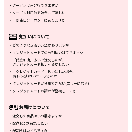
・
クーポンは再発行できますか
・
クーポン利用分を返金してほしい
・
「誕生日クーポン」はありますか
支払いについて
・
どのような支払い方法がありますか
・
クレジットカードでの分割払いは
できますか
・
「代金引換」払いで注文したが、
クレジットカード払いへ変更したい
・
「クレジットカード」払いにした場合、
請求(決済)はいつになるのか
・
クレジットカードが使用できない
(エラーになる)
・
クレジットカードの請求が重複している
お届けについて
・
注文した商品はいつ届きますか
・
配送状況を確認したい
・
配送料はいくらですか