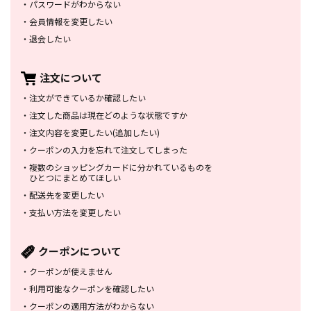
・
パスワードがわからない
・
会員情報を変更したい
・
退会したい
注文について
・
注文ができているか確認したい
・
注文した商品は
現在どのような状態ですか
・
注文内容を変更したい
(追加したい)
・
クーポンの入力を忘れて
注文してしまった
・
複数のショッピングカードに
分かれているものを
ひとつにまとめてほしい
・
配送先を変更したい
・
支払い方法を変更したい
クーポンについて
・
クーポンが使えません
・
利用可能なクーポンを確認したい
・
クーポンの適用方法がわからない