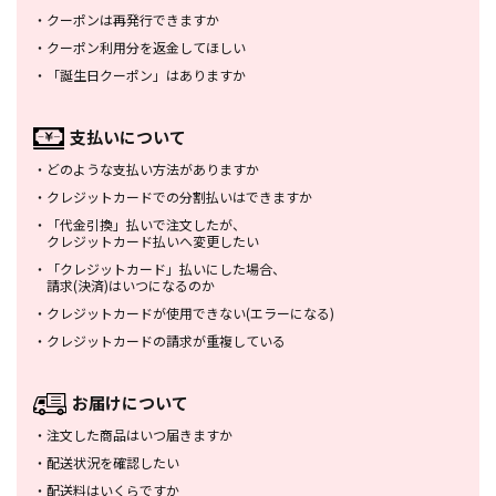
・
クーポンは再発行できますか
・
クーポン利用分を返金してほしい
・
「誕生日クーポン」はありますか
支払いについて
・
どのような支払い方法がありますか
・
クレジットカードでの分割払いは
できますか
・
「代金引換」払いで注文したが、
クレジットカード払いへ変更したい
・
「クレジットカード」払いにした場合、
請求(決済)はいつになるのか
・
クレジットカードが使用できない
(エラーになる)
・
クレジットカードの請求が重複している
お届けについて
・
注文した商品はいつ届きますか
・
配送状況を確認したい
・
配送料はいくらですか