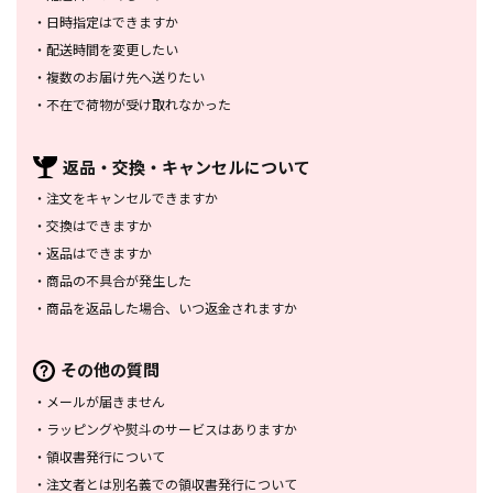
・
日時指定はできますか
・
配送時間を変更したい
・
複数のお届け先へ送りたい
・
不在で荷物が受け取れなかった
返品・交換・
キャンセルについて
・
注文をキャンセルできますか
・
交換はできますか
・
返品はできますか
・
商品の不具合が発生した
・
商品を返品した場合、
いつ返金されますか
その他の質問
・
メールが届きません
・
ラッピングや熨斗のサービスは
ありますか
・
領収書発行について
・
注文者とは別名義での領収書発行
について