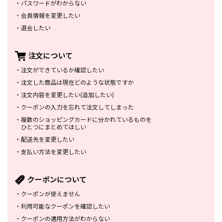
・
パスワードがわからない
・
会員情報を変更したい
・
退会したい
注文について
・
注文ができているか確認したい
・
注文した商品は
現在どのような状態ですか
・
注文内容を変更したい
(追加したい)
・
クーポンの入力を忘れて
注文してしまった
・
複数のショッピングカードに
分かれているものを
ひとつにまとめてほしい
・
配送先を変更したい
・
支払い方法を変更したい
クーポンについて
・
クーポンが使えません
・
利用可能なクーポンを確認したい
・
クーポンの適用方法がわからない