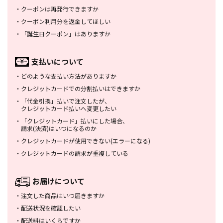
・
クーポンは再発行できますか
・
クーポン利用分を返金してほしい
・
「誕生日クーポン」はありますか
支払いについて
・
どのような支払い方法がありますか
・
クレジットカードでの分割払いは
できますか
・
「代金引換」払いで注文したが、
クレジットカード払いへ変更したい
・
「クレジットカード」払いにした場合、
請求(決済)はいつになるのか
・
クレジットカードが使用できない
(エラーになる)
・
クレジットカードの請求が重複している
お届けについて
・
注文した商品はいつ届きますか
・
配送状況を確認したい
・
配送料はいくらですか