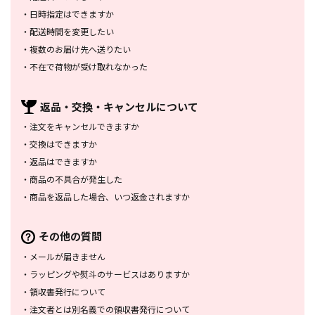
・
日時指定はできますか
・
配送時間を変更したい
・
複数のお届け先へ送りたい
・
不在で荷物が受け取れなかった
返品・交換・
キャンセルについて
・
注文をキャンセルできますか
・
交換はできますか
・
返品はできますか
・
商品の不具合が発生した
・
商品を返品した場合、
いつ返金されますか
その他の質問
・
メールが届きません
・
ラッピングや熨斗のサービスは
ありますか
・
領収書発行について
・
注文者とは別名義での領収書発行
について