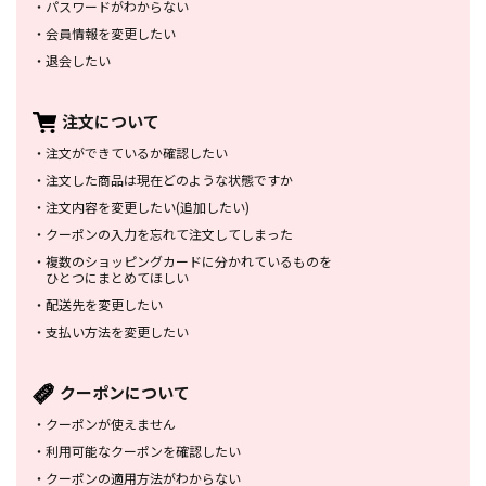
・
パスワードがわからない
・
会員情報を変更したい
・
退会したい
注文について
・
注文ができているか確認したい
・
注文した商品は
現在どのような状態ですか
・
注文内容を変更したい
(追加したい)
・
クーポンの入力を忘れて
注文してしまった
・
複数のショッピングカードに
分かれているものを
ひとつにまとめてほしい
・
配送先を変更したい
・
支払い方法を変更したい
クーポンについて
・
クーポンが使えません
・
利用可能なクーポンを確認したい
・
クーポンの適用方法がわからない