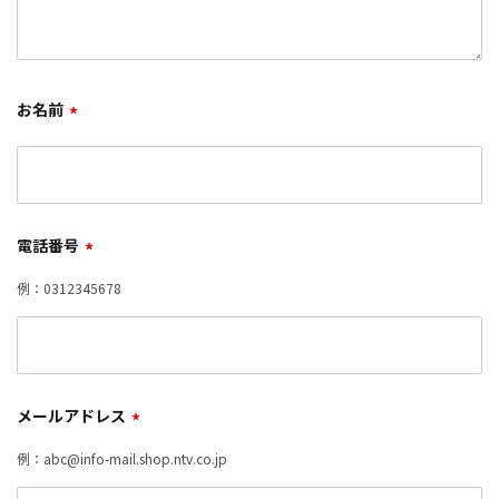
お名前
*
電話番号
*
例：0312345678
メールアドレス
*
例：abc@info-mail.shop.ntv.co.jp