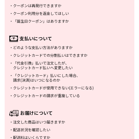
・
クーポンは再発行できますか
・
クーポン利用分を返金してほしい
・
「誕生日クーポン」はありますか
支払いについて
・
どのような支払い方法がありますか
・
クレジットカードでの分割払いは
できますか
・
「代金引換」払いで注文したが、
クレジットカード払いへ変更したい
・
「クレジットカード」払いにした場合、
請求(決済)はいつになるのか
・
クレジットカードが使用できない
(エラーになる)
・
クレジットカードの請求が重複している
お届けについて
・
注文した商品はいつ届きますか
・
配送状況を確認したい
・
配送料はいくらですか