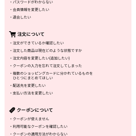
・
パスワードがわからない
・
会員情報を変更したい
・
退会したい
注文について
・
注文ができているか確認したい
・
注文した商品は
現在どのような状態ですか
・
注文内容を変更したい
(追加したい)
・
クーポンの入力を忘れて
注文してしまった
・
複数のショッピングカードに
分かれているものを
ひとつにまとめてほしい
・
配送先を変更したい
・
支払い方法を変更したい
クーポンについて
・
クーポンが使えません
・
利用可能なクーポンを確認したい
・
クーポンの適用方法がわからない