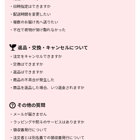
・
日時指定はできますか
・
配送時間を変更したい
・
複数のお届け先へ送りたい
・
不在で荷物が受け取れなかった
返品・交換・
キャンセルについて
・
注文をキャンセルできますか
・
交換はできますか
・
返品はできますか
・
商品の不具合が発生した
・
商品を返品した場合、
いつ返金されますか
その他の質問
・
メールが届きません
・
ラッピングや熨斗のサービスは
ありますか
・
領収書発行について
・
注文者とは別名義での領収書発行
について