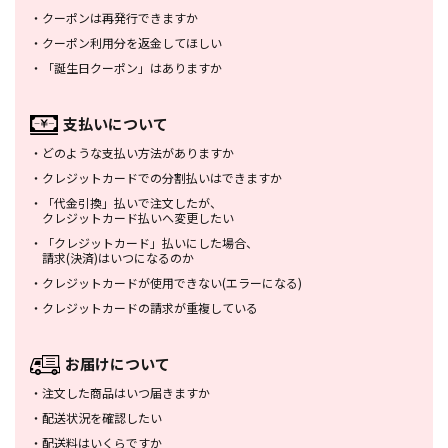
・
クーポンは再発行できますか
・
クーポン利用分を返金してほしい
・
「誕生日クーポン」はありますか
支払いについて
・
どのような支払い方法がありますか
・
クレジットカードでの分割払いは
できますか
・
「代金引換」払いで注文したが、
クレジットカード払いへ変更したい
・
「クレジットカード」払いにした場合、
請求(決済)はいつになるのか
・
クレジットカードが使用できない
(エラーになる)
・
クレジットカードの請求が重複している
お届けについて
・
注文した商品はいつ届きますか
・
配送状況を確認したい
・
配送料はいくらですか