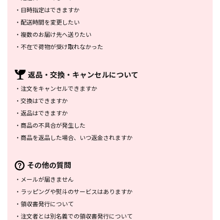
・
日時指定はできますか
・
配送時間を変更したい
・
複数のお届け先へ送りたい
・
不在で荷物が受け取れなかった
返品・交換・
キャンセルについて
・
注文をキャンセルできますか
・
交換はできますか
・
返品はできますか
・
商品の不具合が発生した
・
商品を返品した場合、
いつ返金されますか
その他の質問
・
メールが届きません
・
ラッピングや熨斗のサービスは
ありますか
・
領収書発行について
・
注文者とは別名義での領収書発行
について