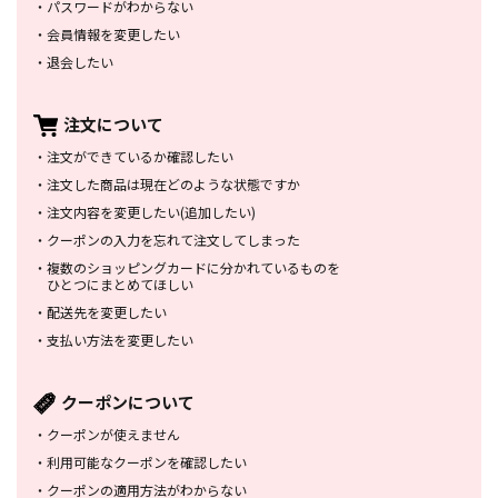
・
パスワードがわからない
・
会員情報を変更したい
・
退会したい
注文について
・
注文ができているか確認したい
・
注文した商品は
現在どのような状態ですか
・
注文内容を変更したい
(追加したい)
・
クーポンの入力を忘れて
注文してしまった
・
複数のショッピングカードに
分かれているものを
ひとつにまとめてほしい
・
配送先を変更したい
・
支払い方法を変更したい
クーポンについて
・
クーポンが使えません
・
利用可能なクーポンを確認したい
・
クーポンの適用方法がわからない