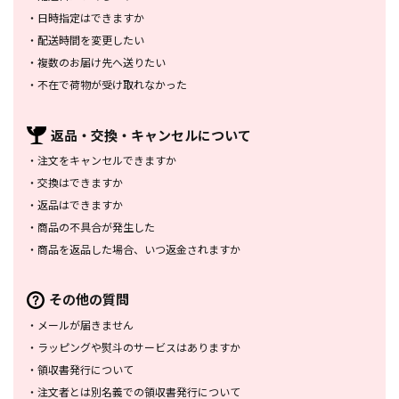
・
日時指定はできますか
・
配送時間を変更したい
・
複数のお届け先へ送りたい
・
不在で荷物が受け取れなかった
返品・交換・
キャンセルについて
・
注文をキャンセルできますか
・
交換はできますか
・
返品はできますか
・
商品の不具合が発生した
・
商品を返品した場合、
いつ返金されますか
その他の質問
・
メールが届きません
・
ラッピングや熨斗のサービスは
ありますか
・
領収書発行について
・
注文者とは別名義での領収書発行
について