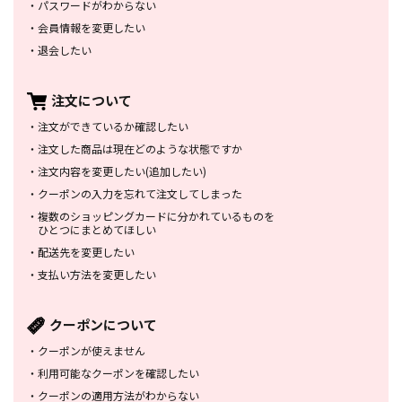
・
パスワードがわからない
・
会員情報を変更したい
・
退会したい
注文について
・
注文ができているか確認したい
・
注文した商品は
現在どのような状態ですか
・
注文内容を変更したい
(追加したい)
・
クーポンの入力を忘れて
注文してしまった
・
複数のショッピングカードに
分かれているものを
ひとつにまとめてほしい
・
配送先を変更したい
・
支払い方法を変更したい
クーポンについて
・
クーポンが使えません
・
利用可能なクーポンを確認したい
・
クーポンの適用方法がわからない