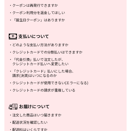
・
クーポンは再発行できますか
・
クーポン利用分を返金してほしい
・
「誕生日クーポン」はありますか
支払いについて
・
どのような支払い方法がありますか
・
クレジットカードでの分割払いは
できますか
・
「代金引換」払いで注文したが、
クレジットカード払いへ変更したい
・
「クレジットカード」払いにした場合、
請求(決済)はいつになるのか
・
クレジットカードが使用できない
(エラーになる)
・
クレジットカードの請求が重複している
お届けについて
・
注文した商品はいつ届きますか
・
配送状況を確認したい
・
配送料はいくらですか