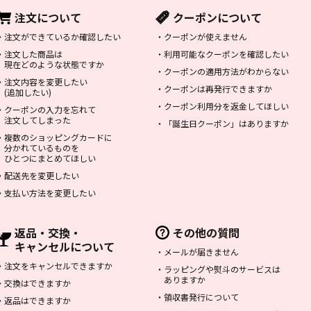
注文について
クーポンについて
・
注文ができているか確認したい
・
クーポンが使えません
・
注文した商品は
・
利用可能なクーポンを確認したい
現在どのような状態ですか
・
クーポンの適用方法がわからない
・
注文内容を変更したい
・
クーポンは再発行できますか
(追加したい)
・
クーポン利用分を返金してほしい
・
クーポンの入力を忘れて
注文してしまった
・
「誕生日クーポン」はありますか
・
複数のショッピングカードに
分かれているものを
ひとつにまとめてほしい
・
配送先を変更したい
・
支払い方法を変更したい
返品・交換・
その他の質問
キャンセルについて
・
メールが届きません
・
注文をキャンセルできますか
・
ラッピングや熨斗のサービスは
ありますか
・
交換はできますか
・
領収書発行について
・
返品はできますか