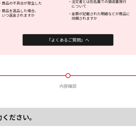
・
注文者とは別名義での領収書発行
・
商品の不具合が発生した
について
・
商品を返品した場合、
・
金額が記載された明細などが商品に
いつ返金されますか
同梱されますか
『よくあるご質問』へ
内容確認
力ください。