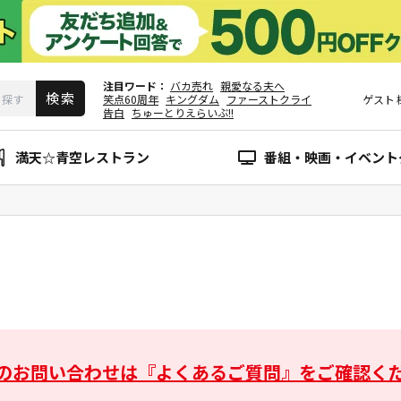
注目ワード
バカ売れ
親愛なる夫へ
笑点60周年
キングダム
ファーストクライ
ゲスト
告白
ちゅーとりえらいぶ!!
満天☆青空レストラン
番組・映画・イベント
のお問い合わせは
『よくあるご質問』をご確認く