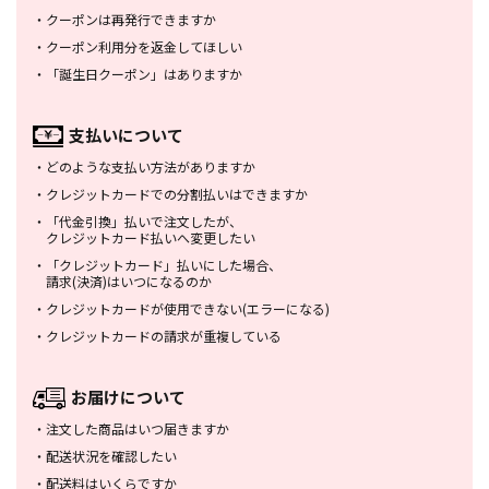
・
クーポンは再発行できますか
・
クーポン利用分を返金してほしい
・
「誕生日クーポン」はありますか
支払いについて
・
どのような支払い方法がありますか
・
クレジットカードでの分割払いは
できますか
・
「代金引換」払いで注文したが、
クレジットカード払いへ変更したい
・
「クレジットカード」払いにした場合、
請求(決済)はいつになるのか
・
クレジットカードが使用できない
(エラーになる)
・
クレジットカードの請求が重複している
お届けについて
・
注文した商品はいつ届きますか
・
配送状況を確認したい
・
配送料はいくらですか