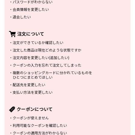
・
パスワードがわからない
・
会員情報を変更したい
・
退会したい
注文について
・
注文ができているか確認したい
・
注文した商品は
現在どのような状態ですか
・
注文内容を変更したい
(追加したい)
・
クーポンの入力を忘れて
注文してしまった
・
複数のショッピングカードに
分かれているものを
ひとつにまとめてほしい
・
配送先を変更したい
・
支払い方法を変更したい
クーポンについて
・
クーポンが使えません
・
利用可能なクーポンを確認したい
・
クーポンの適用方法がわからない