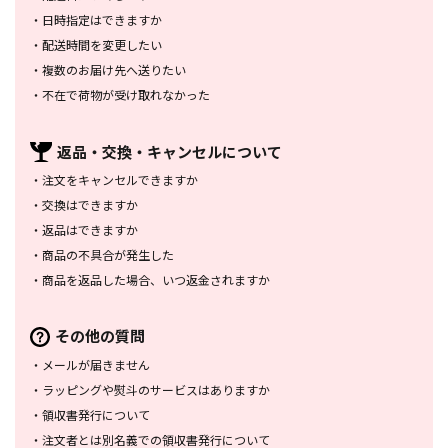
・
日時指定はできますか
・
配送時間を変更したい
・
複数のお届け先へ送りたい
・
不在で荷物が受け取れなかった
返品・交換・
キャンセルについて
・
注文をキャンセルできますか
・
交換はできますか
・
返品はできますか
・
商品の不具合が発生した
・
商品を返品した場合、
いつ返金されますか
その他の質問
・
メールが届きません
・
ラッピングや熨斗のサービスは
ありますか
・
領収書発行について
・
注文者とは別名義での領収書発行
について