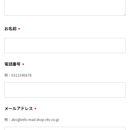
お名前
*
電話番号
*
例：0312345678
メールアドレス
*
例：abc@info-mail.shop.ntv.co.jp