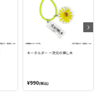
木
キーホルダー 一次元の挿し木
ミニ
¥990
¥1,
(税込)