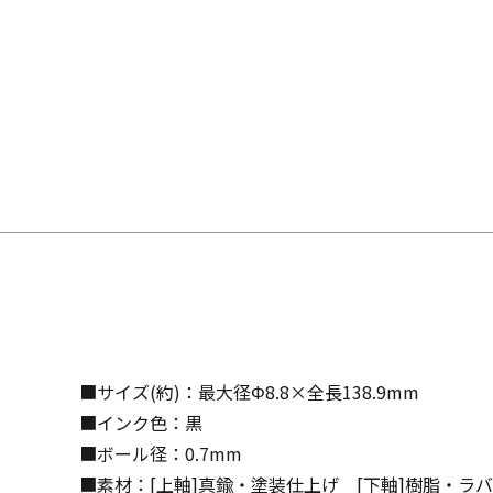
■サイズ(約)：最大径Φ8.8×全長138.9mm
■インク色：黒
■ボール径：0.7mm
■素材：[上軸]真鍮・塗装仕上げ [下軸]樹脂・ラ