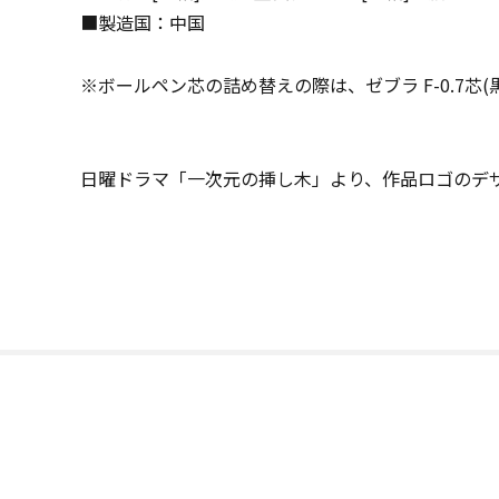
■製造国：中国
※ボールペン芯の詰め替えの際は、ゼブラ F-0.7芯
日曜ドラマ「一次元の挿し木」より、作品ロゴのデ