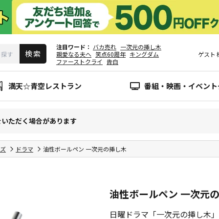
注目ワード
バカ売れ
一次元の挿し木
親愛なる夫へ
笑点60周年
キングダム
ゲスト
ファーストクライ
告白
満天☆青空レストラン
番組・映画・イベント
をいただく場合があります
ズ
ドラマ
油性ボールペン 一次元の挿し木
油性ボールペン 一次元
日曜ドラマ「一次元の挿し木」