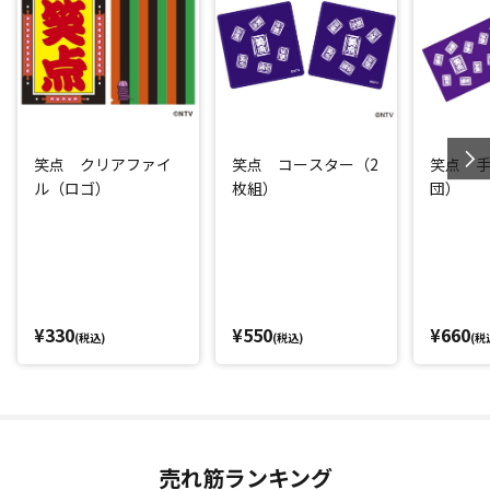
笑点 クリアファイ
笑点 コースター（2
笑点 
ル（ロゴ）
枚組）
団）
¥330
¥550
¥660
(税込)
(税込)
(税
売れ筋ランキング