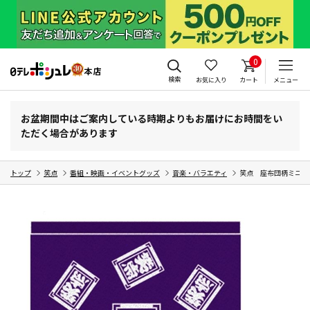
0
検索
お気に入り
カート
メニュー
お盆期間中はご案内している時期よりもお届けにお時間をい
ただく場合があります
トップ
笑点
番組・映画・イベントグッズ
音楽・バラエティ
笑点 座布団柄ミニタ