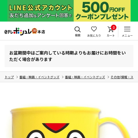
0
検索
お気に入り
カート
メニュー
お盆期間中はご案内している時期よりもお届けにお時間をい
ただく場合があります
トップ
番組・映画・イベントグッズ
番組・映画・イベントグッズ
その他(情報・スポ