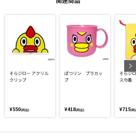
関連商品
そらジロー アクリル
ぽつリン プラカッ
そらジ
クリップ
プ
ス巾着
¥550
¥418
¥715
(税込)
(税込)
(税