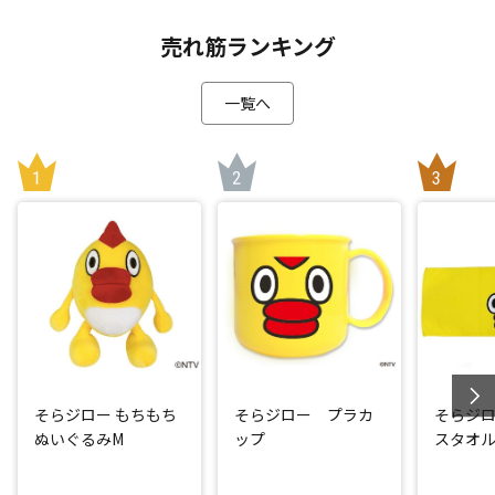
売れ筋ランキング
一覧へ
そらジロー もちもち
そらジロー プラカ
そらジ
ぬいぐるみM
ップ
スタオル