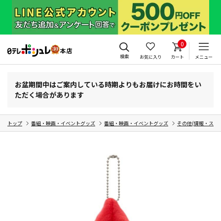
0
検索
お気に入り
カート
メニュー
お盆期間中はご案内している時期よりもお届けにお時間をい
ただく場合があります
トップ
番組・映画・イベントグッズ
番組・映画・イベントグッズ
その他(情報・スポ