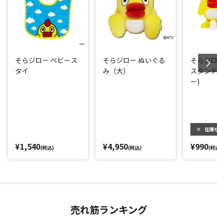
そらジロー ベビース
そらジロー ぬいぐる
そらジロ
タイ
み（大）
スタンド
ー)
×
在庫
¥1,540
¥4,950
¥990
(税込)
(税込)
(税
売れ筋ランキング