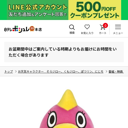
0
検索
お気に入り
カート
メニュー
お盆期間中はご案内している時期よりもお届けにお時間をい
ただく場合があります
トップ
お天気キャラクター そらジロー、くもジロー、ぽつリン、にじモ
番組・映画・