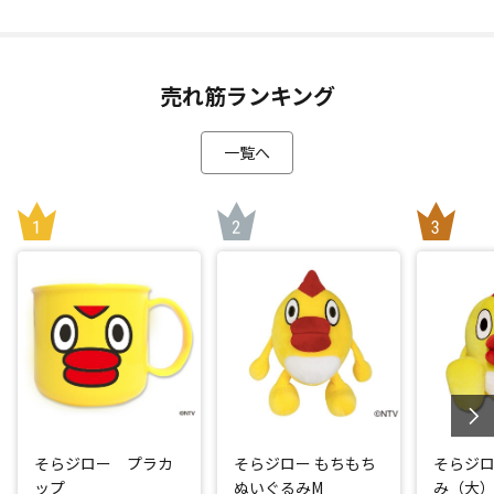
売れ筋ランキング
一覧へ
そらジロー プラカ
そらジロー もちもち
そらジロ
ップ
ぬいぐるみM
み（大