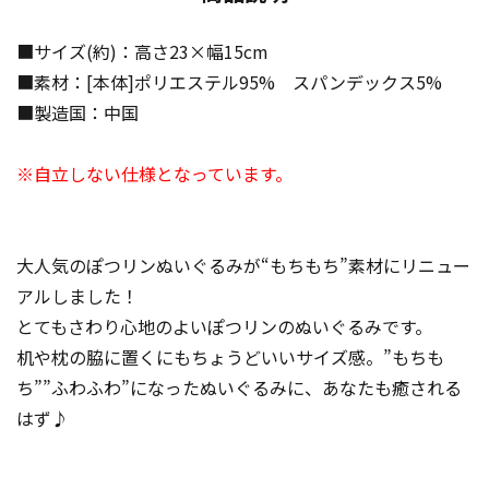
■サイズ(約)：高さ23×幅15cm
■素材：[本体]ポリエステル95% スパンデックス5%
■製造国：中国
※自立しない仕様となっています。
大人気のぽつリンぬいぐるみが“もちもち”素材にリニュー
アルしました！
とてもさわり心地のよいぽつリンのぬいぐるみです。
机や枕の脇に置くにもちょうどいいサイズ感。”もちも
ち””ふわふわ”になったぬいぐるみに、あなたも癒される
はず♪