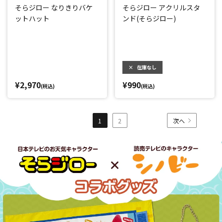
そらジロー なりきりバケ
そらジロー アクリルスタ
ットハット
ンド(そらジロー)
×
在庫なし
¥2,970
¥990
(税込)
(税込)
1
2
次へ