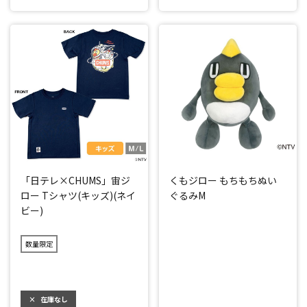
「日テレ×CHUMS」宙ジ
くもジロー もちもちぬい
ロー Tシャツ(キッズ)(ネイ
ぐるみM
ビー)
数量限定
×
在庫なし