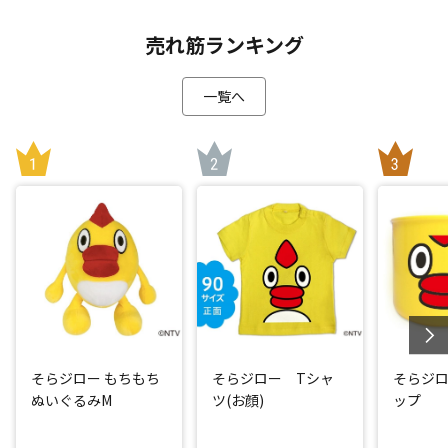
売れ筋ランキング
一覧へ
そらジロー もちもち
そらジロー Tシャ
そらジ
ぬいぐるみM
ツ(お顔)
ップ