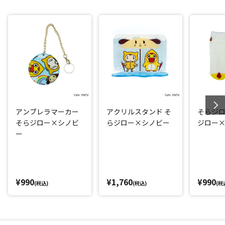
アンブレラマーカー
アクリルスタンド そ
そらジロ
そらジロー×シノビ
らジロー×シノビー
ジロー
ー
¥990
¥1,760
¥990
(税込)
(税込)
(税