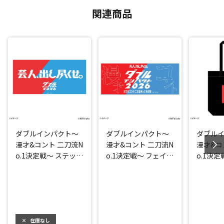
関連商品
ダブルインパクト～
ダブルインパクト～
ダブル
漫才&コント 二刀流N
漫才&コント 二刀流N
漫才&コ
o.1決定戦～ ステッカ
o.1決定戦～ フェイス
o.1決
ー
タオル
ッグ
×
在庫なし