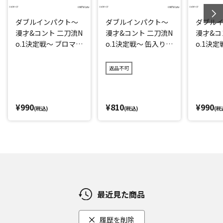
ダブルインパクト～
ダブルインパクト～
ダブル
漫才&コント 二刀流N
漫才&コント 二刀流N
漫才&コ
o.1決定戦～ ブロマイ
o.1決定戦～ 缶入りキ
o.1決
ド(TCクラクション)
ャンディー
ド(なな
返品不可
¥990
¥810
¥990
(税込)
(税込)
(税
最近見た商品
履歴を削除