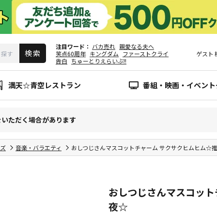
注目ワード
バカ売れ
親愛なる夫へ
笑点60周年
キングダム
ファーストクライ
ゲスト
告白
ちゅーとりえらいぶ!!
満天☆青空レストラン
番組・映画・イベント
をいただく場合があります
ズ
音楽・バラエティ
おしつじさんマスコットチャーム サクサクヒムヒム☆
おしつじさんマスコット
夜☆