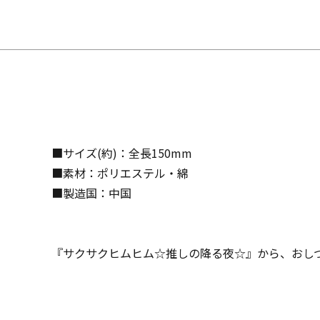
■サイズ(約)：全長150mm
■素材：ポリエステル・綿
■製造国：中国
『サクサクヒムヒム☆推しの降る夜☆』から、おし