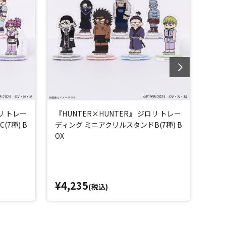
リ トレー
『HUNTER×HUNTER』 ジロリ トレー
『HU
7種) B
ディング ミニアクリルスタンドB(7種) B
ット
OX
¥4,235
¥3
(税込)