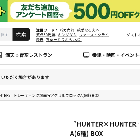
注目ワード
バカ売れ
親愛なる夫へ
笑点60周年
キングダム
ファーストクライ
ゲスト
告白
ちゅーとりえらいぶ!!
満天☆青空レストラン
番組・映画・イベント
をいただく場合があります
UNTER』 トレーディング場面写アクリルブロックA(6種) BOX
『HUNTER×HUNT
A(6種) BOX