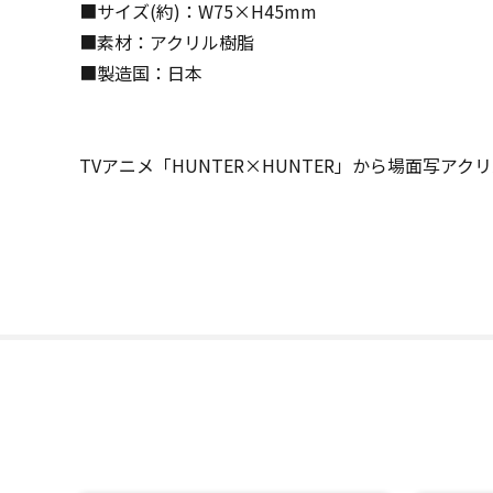
■サイズ(約)：W75×H45mm
■素材：アクリル樹脂
■製造国：日本
TVアニメ「HUNTER×HUNTER」から場面写ア