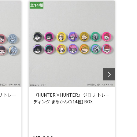
リ トレー
『HUNTER×HUNTER』 ジロリ トレー
『HU
ディング まめかんC(14種) BOX
ディ
OX