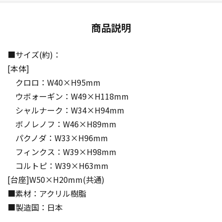
商品説明
■サイズ(約)：
[本体]
クロロ：W40×H95mm
ウボォーギン：W49×H118mm
シャルナーク：W34×H94mm
ボノレノフ：W46×H89mm
パクノダ：W33×H96mm
フィンクス：W39×H98mm
コルトピ：W39×H63mm
[台座]W50×H20mm(共通)
■素材：アクリル樹脂
■製造国：日本