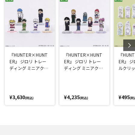
『HUNTER×HUNT
『HUNTER×HUNT
『HUNT
ER』 ジロリ トレー
ER』 ジロリ トレー
ER』 
ディング ミニアクリ
ディング ミニアクリ
ルクリ
ルスタンドA(6種) BO
ルスタンドC(7種) BO
X
X
¥3,630
¥4,235
¥495
(税込)
(税込)
(税