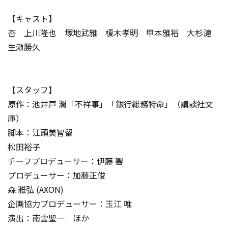
【キャスト】
杏 上川隆也 塚地武雅 榎木孝明 甲本雅裕 大杉漣
生瀬勝久
【スタッフ】
原作：池井戸 潤「不祥事」「銀行総務特命」（講談社文
庫）
脚本：江頭美智留
松田裕子
チーフプロデューサー：伊藤 響
プロデューサー：加藤正俊
森 雅弘 (AXON)
企画協力プロデューサー：玉江 唯
演出：南雲聖一 ほか