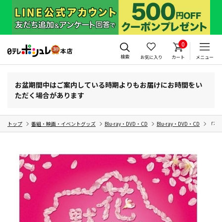
0
検索
お気に入り
カート
メニュー
お盆期間中はご案内している時期よりもお届けにお時間をい
ただく場合があります
トップ
番組・映画・イベントグッズ
Blu-ray・DVD・CD
Blu-ray・DVD・CD
「花