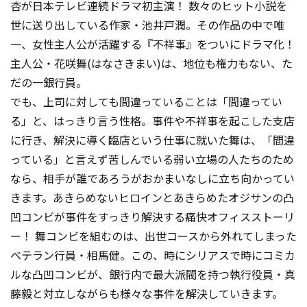
杏が日本テレビ連続ドラマ初主演！ 数々のヒット小説を
世に送り出している作家・池井戸潤。その作品の中で唯
一、女性主人公が活躍する『不祥事』をついにドラマ化！
主人公・花咲舞(はなさきまい)は、地位も権力もない、た
だの一銀行員。
でも、上司に対しても間違っていることは「間違ってい
る」と、はっきり言う性格。事件や不祥事を起こした支店
に行き、解決に導く臨店という仕事に就いた舞は、「間違
っている」と言えず苦しんでいる弱い立場の人たちのため
なら、相手が誰であろうがおかまいなしに立ち向かってい
きます。あきらめないヒロインとあきらめたオジサンの凸
凹コンビが事件をすっきり解決する痛快オフィスストーリ
ー！ 舞コンビを組むのは、出世コースから外れてしまった
ベテラン行員・相馬健。この、時にシリアスで時にコミカ
ルな凸凹コンビが、銀行内で最大派閥を持つ執行役員・真
藤毅と対立しながらも様々な事件を解決していきます。