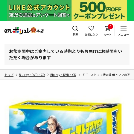
0
検索
お気に入り
カート
メニュー
お盆期間中はご案内している時期よりもお届けにお時間をい
ただく場合があります
トップ
Blu-ray・DVD・CD
Blu-ray・DVD・CD
「ゴーストママ捜査線 僕とママの不思議な