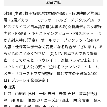
【商品詳細】
6枚組(本編5枚＋特典1枚)本編約460分+特典映像／片面1
層・2層／カラー／ステレオ／ドルビーデジタル／16：9
ビスタサイズ／日本語字幕(本編のみ)☆特典ディスク収録
内容・PR番組・キャストインタビュー・PRスポット ほ
か☆封入特典(予定)・オールカラーブックレット(24P)※
内容・仕様等は予告なく変更になる場合がございます。あ
らかじめご了承ください。(C)NTV お母さんであり警察
官 そしてなんと…ユウレイ！！連続ドラマ史上初！？
ユウレイが主人公の笑って泣けるファンタジー・ホームコ
メディ「ゴーストママ捜査線 僕とママの不思議な100
日」ブルーレイ発売決定！
◆出演
仲間 由紀恵 沢村 一樹 志田 未来 君野 夢真(子役)
芹 那 真田 佑馬(ジャニーズJr.) 森山 栄治 賀来 賢人
塚地 武雅 生瀬 勝久◆スタッフ