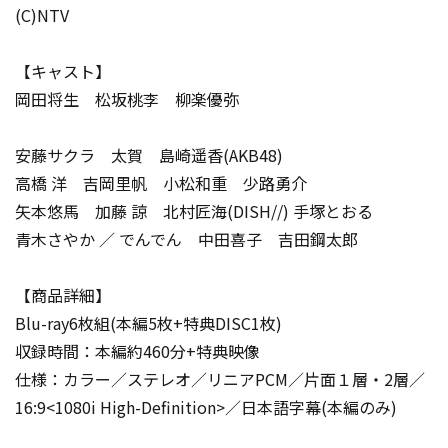
(C)NTV
【キャスト】
岡田将生 松坂桃李 柳楽優弥
安藤サクラ 太賀 島崎遥香(AKB48)
高橋 洋 吉岡里帆 小松和重 少路勇介
矢本悠馬 加藤 諒 北村匠海(DISH//) 手塚とおる
青木さやか ／ でんでん 中田喜子 吉田鋼太郎
【商品詳細】
Blu-ray6枚組(本編5枚+特典DISC1枚)
収録時間：本編約460分+特典映像
仕様：カラー／ステレオ／リニアPCM／片面１層・2層／
16:9<1080i High-Definition>／日本語字幕(本編のみ)