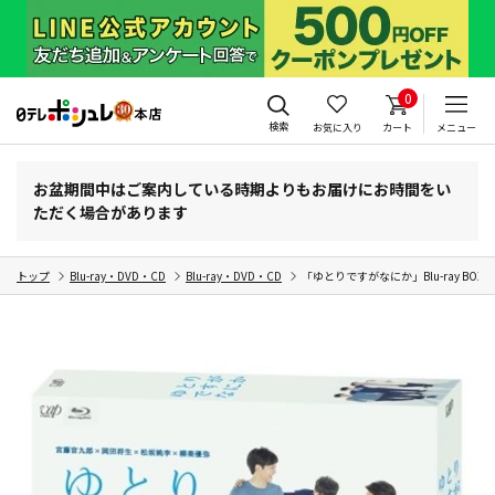
0
検索
お気に入り
カート
メニュー
お盆期間中はご案内している時期よりもお届けにお時間をい
ただく場合があります
トップ
Blu-ray・DVD・CD
Blu-ray・DVD・CD
「ゆとりですがなにか」Blu-ray BOX