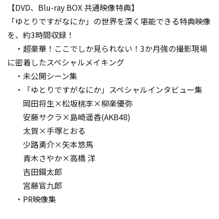
【DVD、Blu-ray BOX 共通映像特典】
「ゆとりですがなにか」の世界を深く堪能できる特典映像
を、約3時間収録！
・超豪華！ここでしか見られない！3か月強の撮影現場
に密着したスペシャルメイキング
・未公開シーン集
・「ゆとりですがなにか」スペシャルインタビュー集
岡田将生×松坂桃李×柳楽優弥
安藤サクラ×島崎遥香(AKB48)
太賀×手塚とおる
少路勇介×矢本悠馬
青木さやか×高橋 洋
吉田鋼太郎
宮藤官九郎
・PR映像集