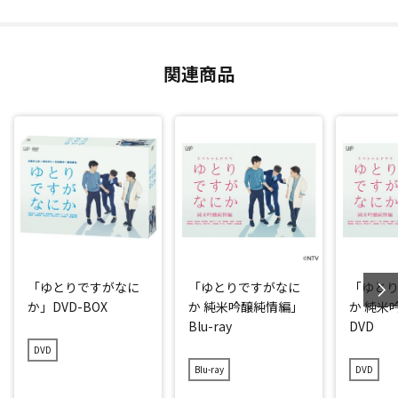
関連商品
「ゆとりですがなに
「ゆとりですがなに
「ゆと
か」DVD-BOX
か 純米吟醸純情編」
か 純米
Blu-ray
DVD
DVD
Blu-ray
DVD