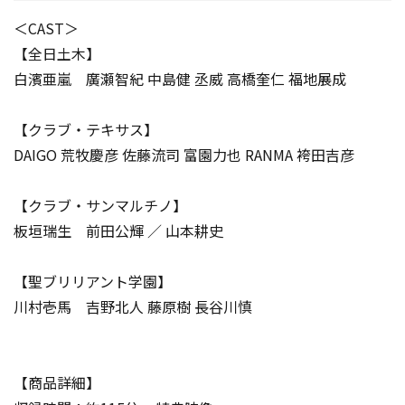
＜CAST＞
【全日土木】
白濱亜嵐 廣瀬智紀 中島健 丞威 高橋奎仁 福地展成
【クラブ・テキサス】
DAIGO 荒牧慶彦 佐藤流司 富園力也 RANMA 袴田吉彦
【クラブ・サンマルチノ】
板垣瑞生 前田公輝 ／ 山本耕史
【聖ブリリアント学園】
川村壱馬 吉野北人 藤原樹 長谷川慎
【商品詳細】