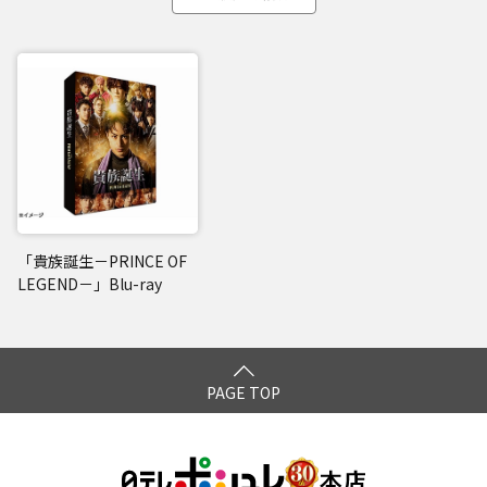
「貴族誕生－PRINCE OF
LEGEND－」Blu-ray
PAGE TOP