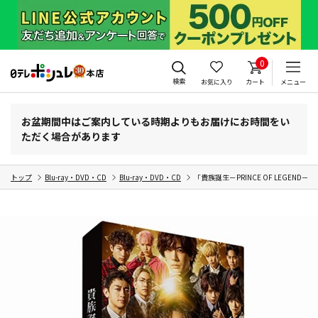
0
検索
お気に入り
カート
メニュー
お盆期間中はご案内している時期よりもお届けにお時間をい
ただく場合があります
トップ
Blu-ray・DVD・CD
Blu-ray・DVD・CD
「貴族誕生－PRINCE OF LEGEND－」Bl