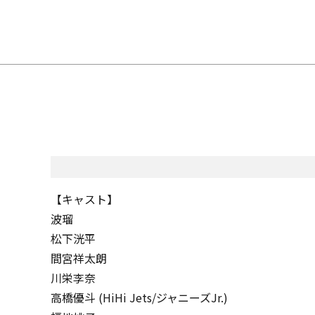
【キャスト】
波瑠
松下洸平
間宮祥太朗
川栄李奈
高橋優斗 (HiHi Jets/ジャニーズJr.)