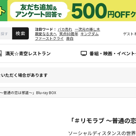
注目ワード
バカ売れ
一次元の挿し木
親愛なる夫へ
笑点60周年
キングダム
ゲスト
ファーストクライ
告白
満天☆青空レストラン
番組・映画・イベント
をいただく場合があります
普通の恋は邪道～」Blu-ray BOX
「＃リモラブ ～普通の恋は邪
ソーシャルディスタンスの世界