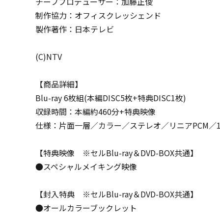
チーフプロデューサー：加藤正俊
制作協力：オフィスクレッシェンド
製作著作：日本テレビ
(C)NTV
【商品詳細】
Blu-ray 6枚組(本編DISC5枚+特典DISC1枚)
収録時間：本編約460分+特典映像
仕様：片面一層／カラー／ステレオ／リニアPCM／16：9 10
【特典映像 ※セルBlu-ray＆DVD-BOX共通】
●スペシャルメイキング映像
【封入特典 ※セルBlu-ray＆DVD-BOX共通】
●オールカラーブックレット