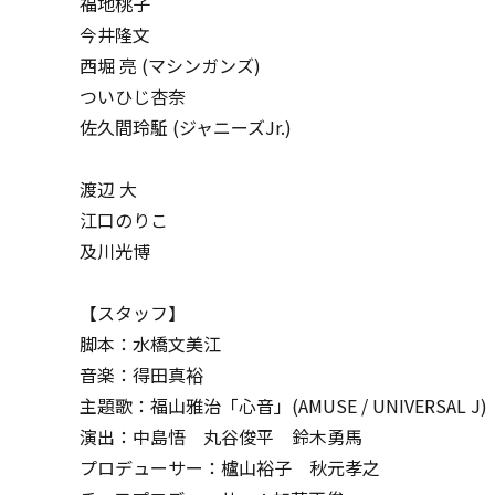
福地桃子
今井隆文
西堀 亮 (マシンガンズ)
ついひじ杏奈
佐久間玲駈 (ジャニーズJr.)
渡辺 大
江口のりこ
及川光博
【スタッフ】
脚本：水橋文美江
音楽：得田真裕
主題歌：福山雅治「心音」(AMUSE / UNIVERSAL J)
演出：中島悟 丸谷俊平 鈴木勇馬
プロデューサー：櫨山裕子 秋元孝之