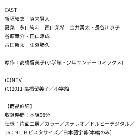
CAST
新垣結衣 賀来賢人
夏菜 永山絢斗 西山茉希 金井勇太・長谷川京子
谷原章介・田山涼成
古田新太 生瀬勝久
原作：高橋留美子(小学館・少年サンデーコミックス)
(C)NTV
(C)2011 高橋留美子／小学館
【商品詳細】
収録時間：本編96分
仕様：片面二層／カラー／ステレオ／ドルビーデジタル／
16：9ＬＢビスタサイズ／日本語字幕(本編のみ)