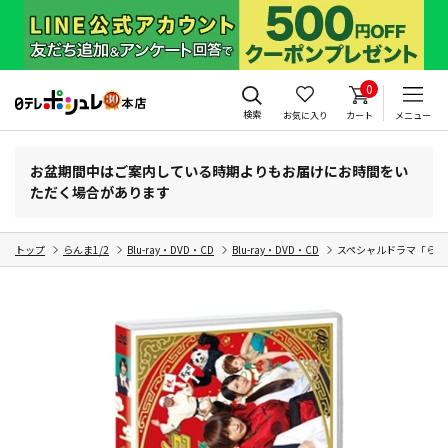
0
検索
お気に入り
カート
メニュー
お盆期間中はご案内している時期よりもお届けにお時間をい
ただく場合があります
トップ
らんま1/2
Blu-ray・DVD・CD
Blu-ray・DVD・CD
スペシャルドラマ「らんま