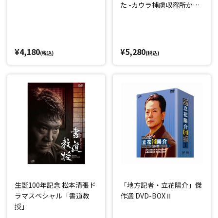
た -カウラ捕虜収容所から
の大脱走-」
¥4,180
¥5,280
(税込)
(税込)
生誕100年記念 松本清張ド
「地方記者・立花陽介」傑
ラマスペシャル「書道教
作選 DVD-BOXⅡ
授」