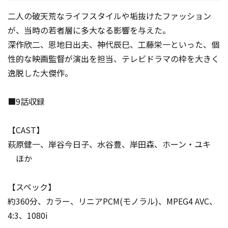
二人の破天荒なライフスタイルや垢抜けたファッション
が、当時の若者層に多大なる影響を与えた。
深作欣二、恩地日出夫、神代辰巳、工藤栄一といった、個
性的な映画監督が演出を担当、テレビドラマの枠を大きく
逸脱した大傑作。
■9話収録
【CAST】
萩原健一、岸谷今日子、水谷豊、岸田森、ホーン・ユキ
ほか
【スペック】
約360分、カラー、リニアPCM(モノラル)、MPEG4 AVC、
4:3、1080i