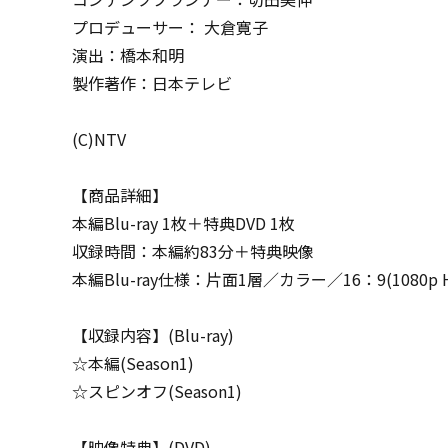
プロデューサー： 大倉寛子
演出：橋本和明
製作著作：日本テレビ
(C)NTV
【商品詳細】
本編Blu-ray 1枚＋特典DVD 1枚
収録時間：本編約83分＋特典映像
本編Blu-ray仕様：片面1層／カラー／16：9(1080p 
【収録内容】(Blu-ray)
☆本編(Season1)
☆スピンオフ(Season1)
【映像特典】(DVD)