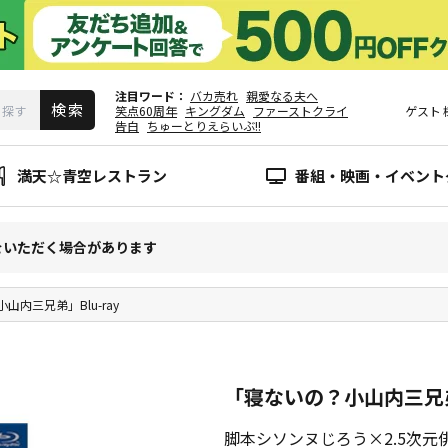
注目ワード
バカ売れ
親愛なる夫へ
笑点60周年
キングダム
ファーストクライ
ゲスト
告白
ちゅーとりえらいぶ!!
満天☆青空レストラン
番組・映画・イベント
をいただく場合があります
山内三兄弟」Blu-ray
「寝ないの？小山内三兄弟」
脚本シソンヌじろう×2.5次