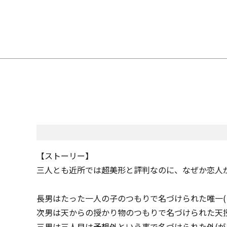
【ストーリー】
三人とも近所では超美形と評判なのに、なぜか恋人
長男はたった一人の子のつもりで名づけられた唯一(
次男は天からの授かり物のつもりで名づけられた天授
三男は三人目は予想外という事で名づけられた外(が