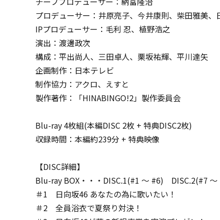
チーフプロデューサー：納富隆治
プロデューサー：井原亮子、今井康則、柴田雅美、
IPプロデューサー：毛利 忍、植野浩之
演出：渡邊政次
構成：平出尚人、三田卓人、栗坂祐輝、平川達矢
企画制作：日本テレビ
制作協力：アクロ、えすと
製作著作：「HINABINGO!2」製作委員会
Blu-ray 4枚組(本編DISC 2枚 + 特典DISC2枚)
収録時間：本編約239分 + 特典映像
【DISC詳細】
Blu-ray BOX・・・DISC.1(#1 ～ #6) DISC.2(#7 ～ 
＃1 日向坂46 あなたの為に歌いたい！
＃2 全員浴衣で夏祭り対決！