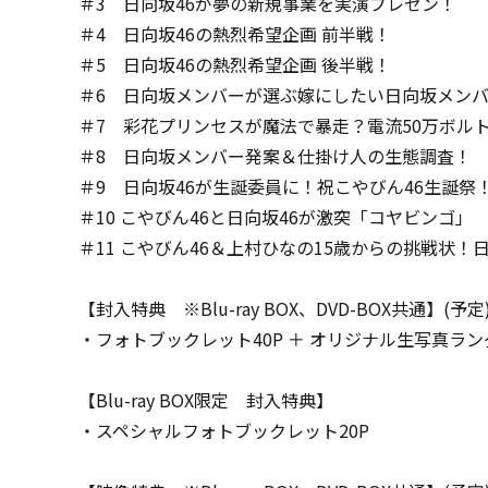
＃3 日向坂46が夢の新規事業を実演プレゼン！
＃4 日向坂46の熱烈希望企画 前半戦！
＃5 日向坂46の熱烈希望企画 後半戦！
＃6 日向坂メンバーが選ぶ嫁にしたい日向坂メン
＃7 彩花プリンセスが魔法で暴走？電流50万ボルト
＃8 日向坂メンバー発案＆仕掛け人の生態調査！
＃9 日向坂46が生誕委員に！祝こやびん46生誕祭
＃10 こやびん46と日向坂46が激突「コヤビンゴ」
＃11 こやびん46＆上村ひなの15歳からの挑戦状！
【封入特典 ※Blu-ray BOX、DVD-BOX共通】(予定
・フォトブックレット40P ＋ オリジナル生写真ラン
【Blu-ray BOX限定 封入特典】
・スペシャルフォトブックレット20P