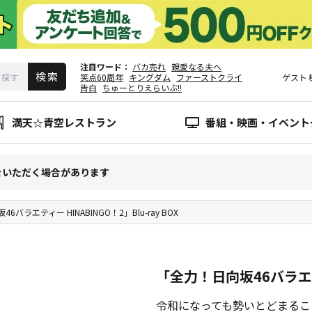
注目ワード
バカ売れ
親愛なる夫へ
笑点60周年
キングダム
ファーストクライ
ゲスト
告白
ちゅーとりえらいぶ!!
満天☆青空レストラン
番組・映画・イベント
をいただく場合があります
6バラエティー HINABINGO！2」Blu-ray BOX
「全力！日向坂46バラエティー
令和になっても勢いとどまるこ