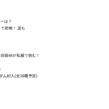
バーは？
で悲鳴！ 涙も
！
日向坂46が私服で挑む！
)
ダム封入(全38種予定)