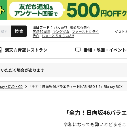
注目ワード
バカ売れ
親愛なる夫へ
笑点60周年
キングダム
ファーストクライ
ゲスト
告白
ちゅーとりえらいぶ!!
満天☆青空レストラン
番組・映画・イベント
をいただく場合があります
-ray・DVD・CD
「全力！日向坂46バラエティー HINABINGO！2」Blu-ray BOX
「全力！日向坂46バラエティー
令和になっても勢いとどまるこ