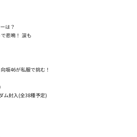
バーは？
で悲鳴！ 涙も
！
日向坂46が私服で挑む！
)
ダム封入(全38種予定)