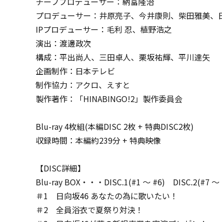
チーフプロデューサー：納富隆治
プロデューサー：井原亮子、今井康則、柴田雅美、
IPプロデューサー：毛利 忍、植野浩之
演出：渡邊政次
構成：平出尚人、三田卓人、栗坂祐輝、平川達矢
企画制作：日本テレビ
制作協力：アクロ、えすと
製作著作：「HINABINGO!2」製作委員会
Blu-ray 4枚組(本編DISC 2枚 + 特典DISC2枚)
収録時間：本編約239分 + 特典映像
【DISC詳細】
Blu-ray BOX・・・DISC.1(#1 ～ #6) DISC.2(#7 ～ 
＃1 日向坂46 あなたの為に歌いたい！
＃2 全員浴衣で夏祭り対決！