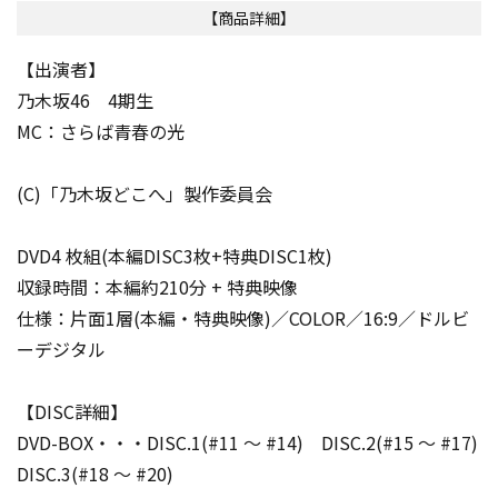
【商品詳細】
【出演者】
乃木坂46 4期生
MC：さらば青春の光
(C)「乃木坂どこへ」製作委員会
DVD4 枚組(本編DISC3枚+特典DISC1枚)
収録時間：本編約210分 + 特典映像
仕様：片面1層(本編・特典映像)／COLOR／16:9／ドルビ
ーデジタル
【DISC詳細】
DVD-BOX・・・DISC.1(#11 ～ #14) DISC.2(#15 ～ #17)
DISC.3(#18 ～ #20)