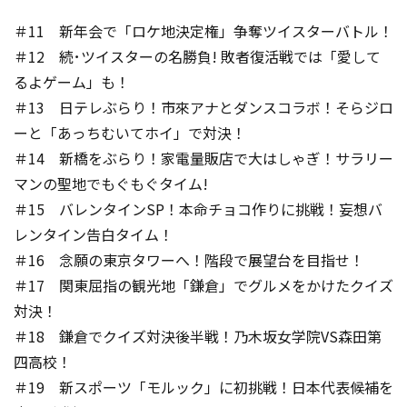
＃11 新年会で「ロケ地決定権」争奪ツイスターバトル！
＃12 続･ツイスターの名勝負! 敗者復活戦では「愛して
るよゲーム」も！
＃13 日テレぶらり！市來アナとダンスコラボ！そらジロ
ーと「あっちむいてホイ」で対決！
＃14 新橋をぶらり！家電量販店で大はしゃぎ！サラリー
マンの聖地でもぐもぐタイム!
＃15 バレンタインSP！本命チョコ作りに挑戦！妄想バ
レンタイン告白タイム！
＃16 念願の東京タワーへ！階段で展望台を目指せ！
＃17 関東屈指の観光地「鎌倉」でグルメをかけたクイズ
対決！
＃18 鎌倉でクイズ対決後半戦！乃木坂女学院VS森田第
四高校！
＃19 新スポーツ「モルック」に初挑戦！日本代表候補を