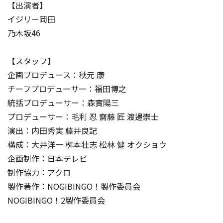
【出演者】
イジリー岡田
乃木坂46
【スタッフ】
企画プロデュース：秋元 康
チーフプロデューサー：福田博之
統括プロデューサー：森實陽三
プロデューサー：毛利 忍 齋藤 匠 渡邊崇士
演出：内田秀実 藤井良記
構成：大井洋一 桝本壮志 松林 健 オクショウ
企画制作：日本テレビ
制作協力：アクロ
製作著作：NOGIBINGO！製作委員会
NOGIBINGO！2製作委員会