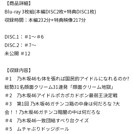
【商品詳細】
Blu-ray 3枚組(本編DISC2枚+特典DISC1枚)
収録時間：本編232分+特典映像217分
DISC.1：＃1～＃6
DISC.2：＃7～
未公開 ＃12
【収録内容】
＃1 乃木坂46も体を張れば国民的アイドルになれるのか?
総勢31名顔面クリーム31連発「顔面クリーム地獄」
＃2 乃木坂46アイドルポカポカドボン最弱王決定戦
＃3 第1回 乃木坂46ガチンコ箱の中身は何だろな ?大
会！！乃木坂46ガチンコ暗闇の中は何だろな
＃4 乃木坂46一致団結すべり台クイズ
＃5 ムチャぶりドッジボール