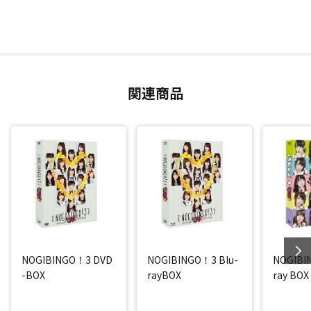
関連商品
NOGIBINGO！3 DVD
NOGIBINGO！3 Blu-
NOGIBI
-BOX
rayBOX
ray BOX