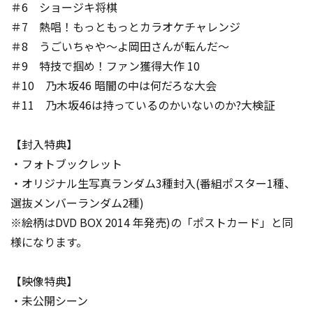
＃6 ショージキ将棋
＃7 熱唱！もっともっとカラオケチャレンジ
＃8 うごいちゃや～よ岡田さんが転んだ～
＃9 特技で掴め！ファン獲得大作 10
＃10 乃木坂46 暗闇の中は何だろな大会
＃11 乃木坂46は持っているのかいないのか?大検証
【封入特典】
・フォトブックレット
・オリジナル生写真ランダム3種封入(番組ポスター1種、
選抜メンバーランダム2種)
※絵柄はDVD BOX 2014 年発売)の「ポストカード」と同
様になります。
【映像特典】
・未公開シーン