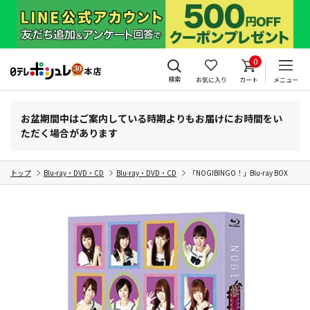
0
検索
お気に入り
カート
メニュー
お盆期間中はご案内している時期よりもお届けにお時間をい
ただく場合があります
トップ
Blu-ray・DVD・CD
Blu-ray・DVD・CD
「NOGIBINGO！」Blu-ray BOX