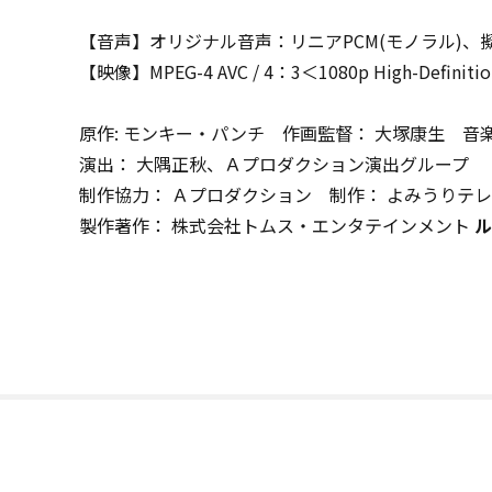
【音声】オリジナル音声：リニアPCM(モノラル)、擬似5.1ch：
【映像】MPEG-4 AVC / 4：3＜1080p High-Definiti
原作: モンキー・パンチ 作画監督： 大塚康生 音
演出： 大隅正秋、Ａプロダクション演出グループ
制作協力： Ａプロダクション 制作： よみうりテ
製作著作： 株式会社トムス・エンタテインメント
ル