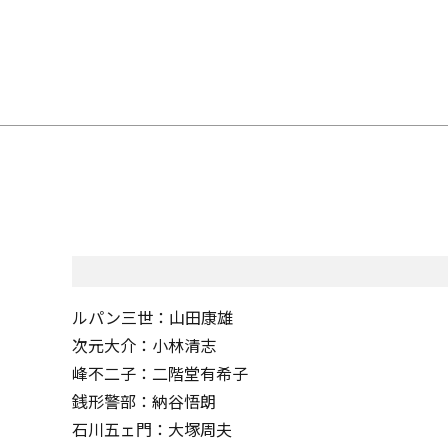
ルパン三世：山田康雄
次元大介：小林清志
峰不二子：二階堂有希子
銭形警部：納谷悟朗
石川五ェ門：大塚周夫