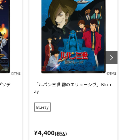
プソデ
「ルパン三世 霧のエリューシヴ」Blu-r
「ルパ
ay
のラ
Blu-ray
Blu-
¥4,400
¥4,
(税込)