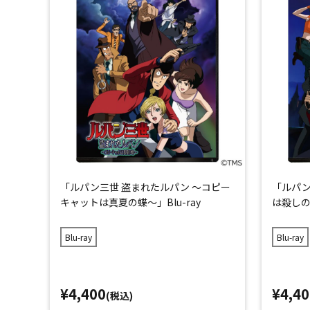
「ルパン三世 盗まれたルパン ～コピー
「ルパン
キャットは真夏の蝶～」Blu-ray
は殺しの香
Blu-ray
Blu-ray
¥4,400
¥4,40
(税込)