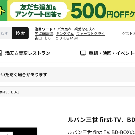
注目ワード
バカ売れ
親愛なる夫へ
笑点60周年
キングダム
ファーストクライ
ゲスト
告白
ちゅーとりえらいぶ!!
満天☆青空レストラン
番組・映画・イベント
をいただく場合があります
t-TV．BD-1
ルパン三世 first-TV．BD
ルパン三世 first TV. BD-