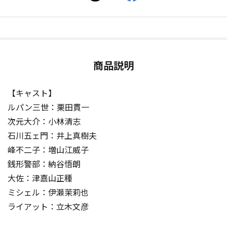
商品説明
【キャスト】
ルパン三世：栗田貫一
次元大介：小林清志
石川五ェ門：井上真樹夫
峰不二子：増山江威子
銭形警部：納谷悟朗
大佐：津嘉山正種
ミシェル：伊瀬茉莉也
ライアット：立木文彦