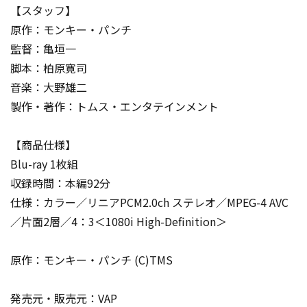
【スタッフ】
原作：モンキー・パンチ
監督：亀垣一
脚本：柏原寛司
音楽：大野雄二
製作・著作：トムス・エンタテインメント
【商品仕様】
Blu-ray 1枚組
収録時間：本編92分
仕様：カラー／リニアPCM2.0ch ステレオ／MPEG-4 AVC
／片面2層／4：3＜1080i High-Definition＞
原作：モンキー・パンチ (C)TMS
発売元・販売元：VAP