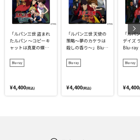
「ルパン三世 盗まれ
「ルパン三世 天使の
「ルパン
たルパン ～コピーキ
策略～夢のカケラは
デイズ 
ャットは真夏の蝶
殺しの香り～」Blu-r
Blu-ray
～」Blu-ray
ay
Blu-ray
Blu-ray
Blu-ray
¥4,400
¥4,400
¥4,400
(税込)
(税込)