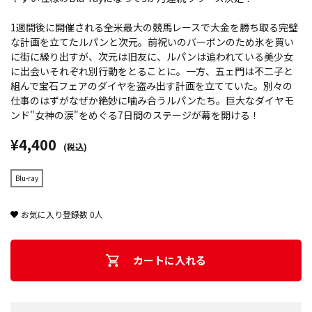
1週間後に開催される全米最大の競馬レースで大金を勝ち取る完璧
な計画を立てたルパンと次元。前祝いのバーボンのため氷を買い
に街に繰り出すが、次元は旧友に、ルパンは追われている美少女
に出会いそれぞれ別行動をとることに。一方、五ェ門は不二子と
組んで宝石フェアのダイヤを盗み出す計画を立てていた。別々の
仕事のはずがなぜか絶妙に噛み合うルパンたち。巨大なダイヤモ
ンド"女神の涙"をめぐる7日間のステージが幕を開ける！
¥4,400
(税込)
Blu-ray
お気に入り登録数
0
人
カートに入れる