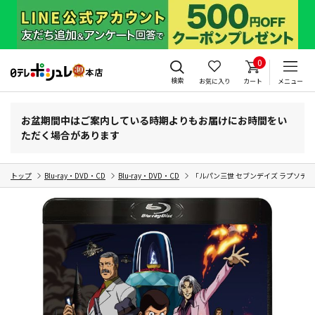
0
検索
お気に入り
カート
メニュー
お盆期間中はご案内している時期よりもお届けにお時間をい
ただく場合があります
トップ
Blu-ray・DVD・CD
Blu-ray・DVD・CD
「ルパン三世 セブンデイズ ラプソディ」B