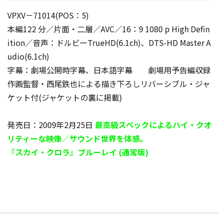
VPXV－71014(POS：5)
本編122 分／片面・二層／AVC／16：9 1080 p High Defin
ition／音声：ドルビーTrueHD(6.1ch)、DTS-HD Master A
udio(6.1ch)
字幕：劇場公開時字幕、日本語字幕 劇場用予告編収録
作画監督・西尾鉄也による描き下ろしリバーシブル・ジャ
ケット付(ジャケットの裏に掲載)
発売日：2009年2月25日
最高級スペックによるハイ・クオ
リティーな映像／サウンド世界を体感。
『スカイ・クロラ』ブルーレイ (通常版)