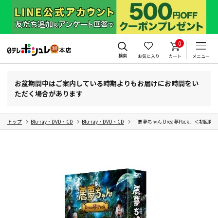
0
検索
お気に入り
カート
メニュー
お盆期間中はご案内している時期よりもお届けにお時間をい
ただく場合があります
トップ
Blu-ray・DVD・CD
Blu-ray・DVD・CD
「悪夢ちゃん Drea夢Pack」＜初回限