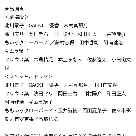
★出演★
＜劇場版＞
北川景子 GACKT 優香 木村真那月
濱田マリ 岡田圭右 川村陽介 和田正人 玉井詩織(も
もいろクローバーＺ)／藤村志保 田中哲司／阿南健治
キムラ緑子
マリウス葉 六角精児 本上まなみ 佐藤隆太／小日向文
世
＜スペシャルドラマ＞
北川景子 GACKT 優香 木村真那月／小日向文世
マリウス葉 濱田マリ 岡田圭右 川村陽介 和田正人
阿南健治 キムラ緑子
ももいろクローバーＺ・玉井詩織／百田夏菜子／佐々木彩
夏／有安杏果／高城れに
※内容・仕様等は予告なく変更になる場合がございます。