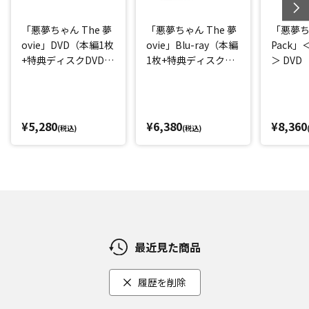
「悪夢ちゃん The 夢
「悪夢ちゃん The 夢
「悪夢ちゃ
ovie」DVD（本編1枚
ovie」Blu-ray（本編
Pack
+特典ディスクDVD1
1枚+特典ディスクBD
＞ DV
枚）
1枚）
ん The 
「悪夢
ャル」
¥5,280
¥6,380
¥8,360
(税込)
(税込)
最近見た商品
履歴を削除