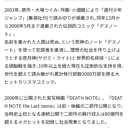
2003年､原作・大場つぐみ､作画･小畑健により「週刊少年
ジャンプ」(集英社刊)で読み切りが掲載され､同年12月か
ら2006年5月まで連載された伝説的コミック「デスノー
ト」｡
名前を書かれた人間は死ぬ､という死神のノート「デスノ
ート」を使って犯罪者を粛清し､理想の社会を作り上げよ
うとする夜月神(ヤガミ・ライト)と世界的名探偵・Lによ
る頭脳戦を描き､10年以上を経た現在も圧倒的な支持を得､
世代を超えて読み継がれ累計発行部数3000万部を誇る大
ヒットカリスマコミック。
2006年に公開された実写映画『DEATH NOTE』、『DEAT
H NOTE the Last name』は前・後編の二部作公開となり､
当時史上初となる連続公開で二部作の興行収入は80億円を
超えるメガヒットを記録し社会現象となりました。