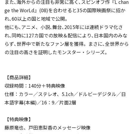
また､海外からの注目も非常に高く､スピンオフ作『L chan
ge the WorLd』(08)を合わせると35の国際映画祭に招か
れ､60以上の国と地域で公開。
他にも､アニメ、小説､舞台､2015年には連続ドラマ化さ
れ､同時に127カ国での放映＆配信により､日本国内のみな
らず､世界中で新たなファン層を獲得。まさに､全世界から
の注目の高さを証明したモンスター・シリーズ。
【商品詳細】
収録時間：140分＋特典映像
仕様：カラー／ステレオ、5.1ch／ドルビーデジタル／日
本語字幕(本編)／16：9／片面2層
【特典映像】
藤原竜也、戸田恵梨香のメッセージ映像