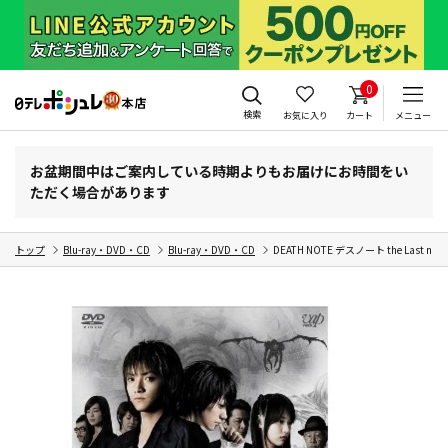
0
検索
お気に入り
カート
メニュー
お盆期間中はご案内している時期よりもお届けにお時間をい
ただく場合があります
トップ
Blu-ray・DVD・CD
Blu-ray・DVD・CD
DEATH NOTE デスノート the Las