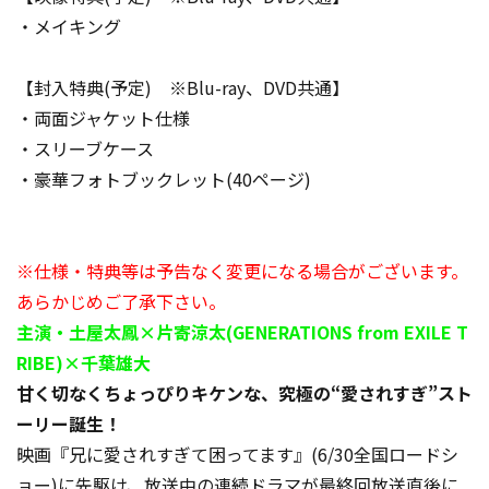
・メイキング
【封入特典(予定) ※Blu-ray、DVD共通】
・両面ジャケット仕様
・スリーブケース
・豪華フォトブックレット(40ページ)
※仕様・特典等は予告なく変更になる場合がございます。
あらかじめご了承下さい。
主演・土屋太鳳×片寄涼太(GENERATIONS from EXILE T
RIBE)×千葉雄大
甘く切なくちょっぴりキケンな、究極の“愛されすぎ”スト
ーリー誕生！
映画『兄に愛されすぎて困ってます』(6/30全国ロードシ
ョー)に先駆け、放送中の連続ドラマが最終回放送直後に