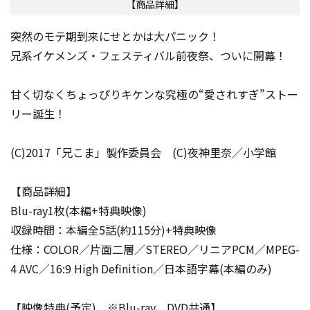
【商品詳細】
突然のモテ期到来にせとかは大パニック！
兄系イケメンズ・フェスティバル前夜祭、ついに開幕！
甘く切なくちょっぴりキケンな究極の“愛されすぎ”ストー
リー誕生！
(C)2017「兄こま」製作委員会 (C)夜神里奈／小学館
【商品詳細】
Blu-ray1枚(本編+特典映像)
収録時間：本編全5話(約115分)+特典映像
仕様：COLOR／片面二層／STEREO／リニアPCM／MPEG-
4 AVC／16:9 High Definition／日本語字幕(本編のみ)
【映像特典(予定) ※Blu-ray、DVD共通】