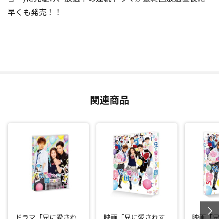
早くも発売！！
関連商品
ドラマ「兄に愛され
映画「兄に愛されす
映画「